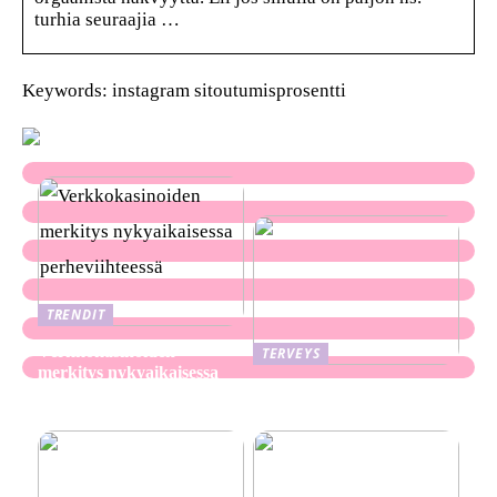
turhia seuraajia …
Keywords: instagram sitoutumisprosentti
TRENDIT
Verkkokasinoiden
TERVEYS
merkitys nykyaikaisessa
Ekseema: oireet, syyt ja
perheviihteessä
hoitomenetelmät