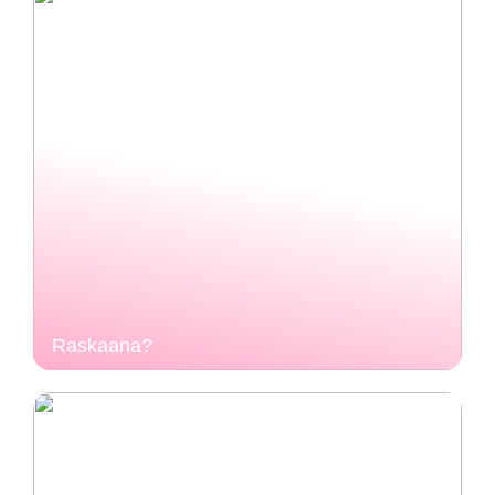
Raskaana?