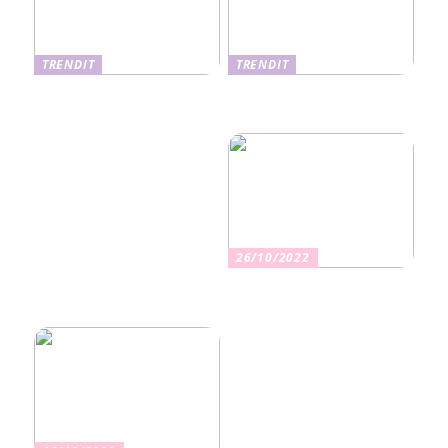
TRENDIT
TRENDIT
Nikotiinituotteiden uusi
Salaisuudet sujuvaan
aika ja niiden vaikutus
muuttoon
terveyteen
26/10/2022
Kuinka valita oikea
vakuutus