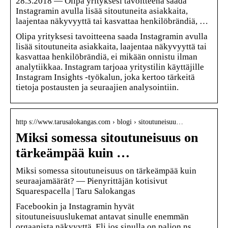
28.3.2018 — Olipa yrityksesi tavoitteena saada
Instagramin avulla lisää sitoutuneita asiakkaita,
laajentaa näkyvyyttä tai kasvattaa henkilöbrändiä, …
Olipa yrityksesi tavoitteena saada Instagramin avulla
lisää sitoutuneita asiakkaita, laajentaa näkyvyyttä tai
kasvattaa henkilöbrändiä, ei mikään onnistu ilman
analytiikkaa. Instagram tarjoaa yritystilin käyttäjille
Instagram Insights -työkalun, joka kertoo tärkeitä
tietoja postausten ja seuraajien analysointiin.
http s://www.tarusalokangas.com › blogi › sitoutuneisuu…
Miksi somessa sitoutuneisuus on
tärkeämpää kuin …
Miksi somessa sitoutuneisuus on tärkeämpää kuin
seuraajamäärät? — Pienyrittäjän kotisivut
Squarespacella | Taru Salokangas
Facebookin ja Instagramin hyvät
sitoutuneisuuslukemat antavat sinulle enemmän
orgaanista näkvyyttä. Eli jos sinulla on paljon ns.