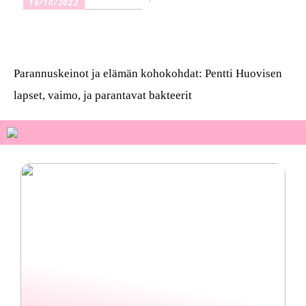
16/10/2022
Osta kauniita sormuksia
Parannuskeinot ja elämän kohokohdat: Pentti Huovisen
lapset, vaimo, ja parantavat bakteerit