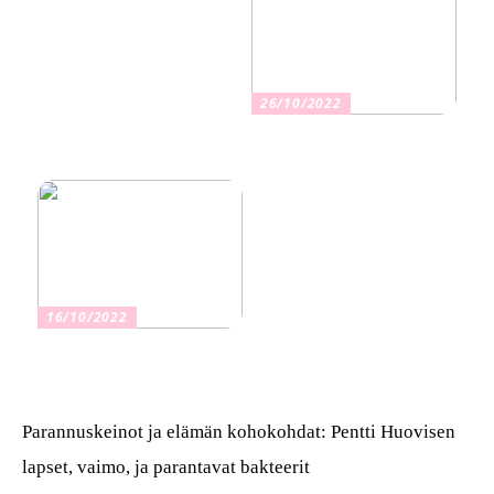
26/10/2022
Kuinka valita oikea
vakuutus
16/10/2022
Osta kauniita sormuksia
Parannuskeinot ja elämän kohokohdat: Pentti Huovisen
lapset, vaimo, ja parantavat bakteerit