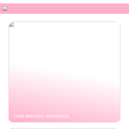
Osta kauniita sormuksia