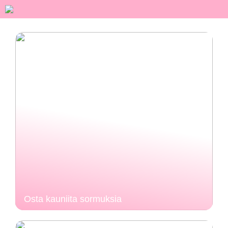
Osta kauniita sormuksia