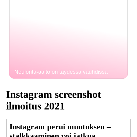
Neulonta-aalto on täydessä vauhdissa
Instagram screenshot
ilmoitus 2021
Instagram perui muutoksen –
stalkkaaminen voi jatkua