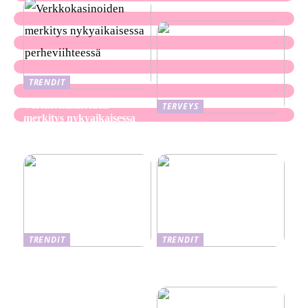
TRENDIT
Verkkokasinoiden
TERVEYS
merkitys nykyaikaisessa
Ekseema: oireet, syyt ja
perheviihteessä
hoitomenetelmät
TRENDIT
TRENDIT
Nikotiinituotteiden uusi
Salaisuudet sujuvaan
aika ja niiden vaikutus
muuttoon
terveyteen