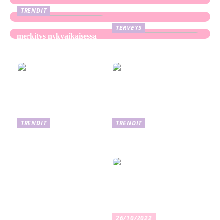
TRENDIT
Verkkokasinoiden
TERVEYS
merkitys nykyaikaisessa
Ekseema: oireet, syyt ja
perheviihteessä
hoitomenetelmät
TRENDIT
TRENDIT
Nikotiinituotteiden uusi
Salaisuudet sujuvaan
aika ja niiden vaikutus
muuttoon
terveyteen
26/10/2022