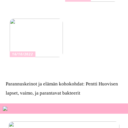
Kuinka valita oikea
vakuutus
16/10/2022
Osta kauniita sormuksia
Parannuskeinot ja elämän kohokohdat: Pentti Huovisen
lapset, vaimo, ja parantavat bakteerit