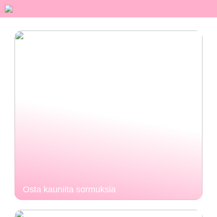
Osta kauniita sormuksia