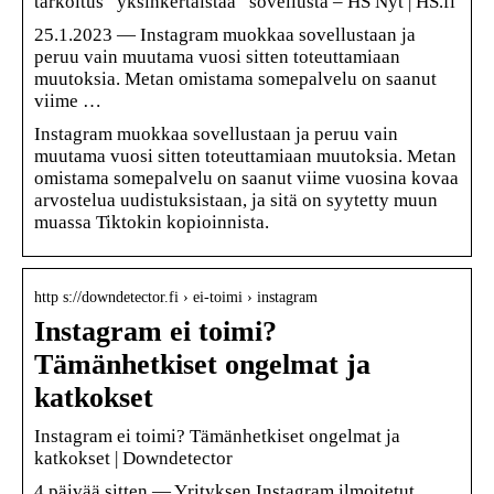
tarkoitus ”yksinkertaistaa” sovellusta – HS Nyt | HS.fi
25.1.2023 — Instagram muokkaa sovellustaan ja
peruu vain muutama vuosi sitten toteuttamiaan
muutoksia. Metan omistama somepalvelu on saanut
viime …
Instagram muokkaa sovellustaan ja peruu vain
muutama vuosi sitten toteuttamiaan muutoksia. Metan
omistama somepalvelu on saanut viime vuosina kovaa
arvostelua uudistuksistaan, ja sitä on syytetty muun
muassa Tiktokin kopioinnista.
http s://downdetector.fi › ei-toimi › instagram
Instagram ei toimi?
Tämänhetkiset ongelmat ja
katkokset
Instagram ei toimi? Tämänhetkiset ongelmat ja
katkokset | Downdetector
4 päivää sitten — Yrityksen Instagram ilmoitetut