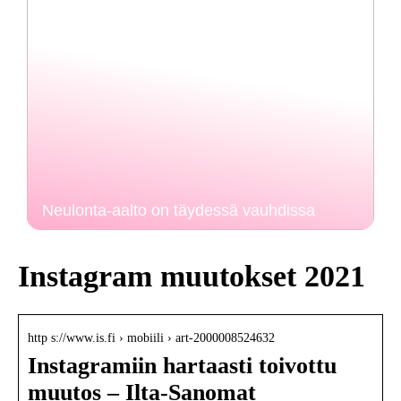
Neulonta-aalto on täydessä vauhdissa
Instagram muutokset 2021
http s://www.is.fi › mobiili › art-2000008524632
Instagramiin hartaasti toivottu
muutos – Ilta-Sanomat