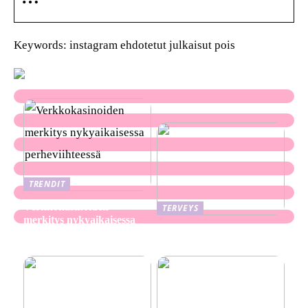
Keywords: instagram ehdotetut julkaisut pois
TRENDIT
Verkkokasinoiden
TERVEYS
merkitys nykyaikaisessa
Ekseema: oireet, syyt ja
perheviihteessä
hoitomenetelmät