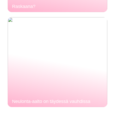
Raskaana?
Neulonta-aalto on täydessä vauhdissa