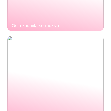
Osta kauniita sormuksia