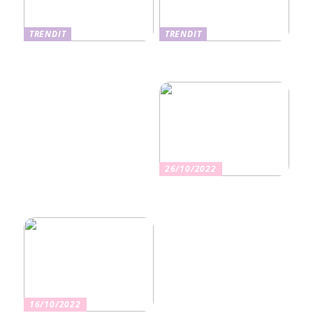
TRENDIT
TRENDIT
Nikotiinituotteiden uusi
Salaisuudet sujuvaan
aika ja niiden vaikutus
muuttoon
terveyteen
26/10/2022
Kuinka valita oikea
vakuutus
16/10/2022