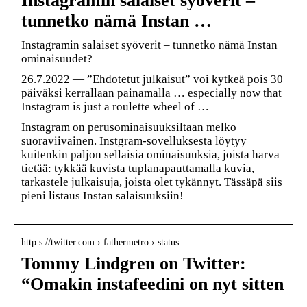
Instagramin salaiset syöverit –
tunnetko nämä Instan …
Instagramin salaiset syöverit – tunnetko nämä Instan
ominaisuudet?
26.7.2022 — ”Ehdotetut julkaisut” voi kytkeä pois 30
päiväksi kerrallaan painamalla … especially now that
Instagram is just a roulette wheel of …
Instagram on perusominaisuuksiltaan melko
suoraviivainen. Instgram-sovelluksesta löytyy
kuitenkin paljon sellaisia ominaisuuksia, joista harva
tietää: tykkää kuvista tuplanapauttamalla kuvia,
tarkastele julkaisuja, joista olet tykännyt. Tässäpä siis
pieni listaus Instan salaisuuksiin!
http s://twitter.com › fathermetro › status
Tommy Lindgren on Twitter:
“Omakin instafeedini on nyt sitten
…