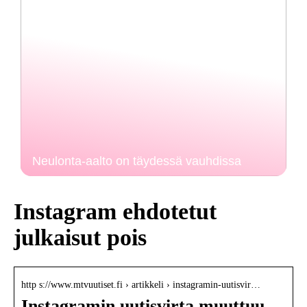
Neulonta-aalto on täydessä vauhdissa
Instagram ehdotetut
julkaisut pois
http s://www.mtvuutiset.fi › artikkeli › instagramin-uutisvir…
Instagramin uutisvirta muuttuu