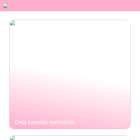
Osta kauniita sormuksia