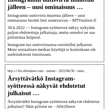
jälleen – uusi ominaisuus …
Instagramin uutisvirta muuttuu jälleen – uusi
ominaisuus herätti heti someraivon – MTVuutiset.fi
30.6.2022 — Instagram-syötteessä näkyy nykyään
paljon ehdotettuja julkaisuja, mutta onneksi ne saa
piilotettua helposti.
Instagram tuo uutisvirtaansa suositellut julkaisut.
Moni sosiaalisen median käyttäjä ei kuitenkaan ole
uudistuksesta innoissaan.
http s://fin.afterdawn.com › uutiset › 2022/06/30 › insta…
Ärsyttävätkö Instagram-
syötteessä näkyvät ehdotetut
julkaisut …
Ärsyttävätkö Instagram-syötteessä näkyvät ehdotetut
julkaisut? Näin piilotat ne – AfterDawn