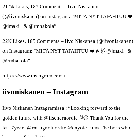
21.5k Likes, 185 Comments – Iivo Niskanen
(@iivoniskanen) on Instagram: “MITÄ NYT TAPAHTUU ❤️
@jmaki_ & @rmhakola”
22K Likes, 185 Comments – Iivo Niskanen (@iivoniskanen)
on Instagram: “MITÄ NYT TAPAHTUU ❤️🔥🥈 @jmaki_ &
@rmhakola”
http s://www.instagram.com › …
iivoniskanen – Instagram
Iivo Niskanen Instagramissa : “Looking forward to the
golden future with @fischernordic ✌😍 Thank You for the
last 7years @rossignolnordic @coyote_sims The boss who