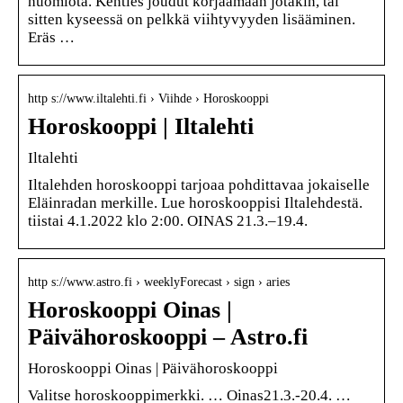
huomiota. Kenties joudut korjaamaan jotakin, tai
sitten kyseessä on pelkkä viihtyvyyden lisääminen.
Eräs …
http s://www.iltalehti.fi › Viihde › Horoskooppi
Horoskooppi | Iltalehti
Iltalehti
Iltalehden horoskooppi tarjoaa pohdittavaa jokaiselle
Eläinradan merkille. Lue horoskooppisi Iltalehdestä.
tiistai 4.1.2022 klo 2:00. OINAS 21.3.–19.4.
http s://www.astro.fi › weeklyForecast › sign › aries
Horoskooppi Oinas |
Päivähoroskooppi – Astro.fi
Horoskooppi Oinas | Päivähoroskooppi
Valitse horoskooppimerkki. … Oinas21.3.-20.4. …