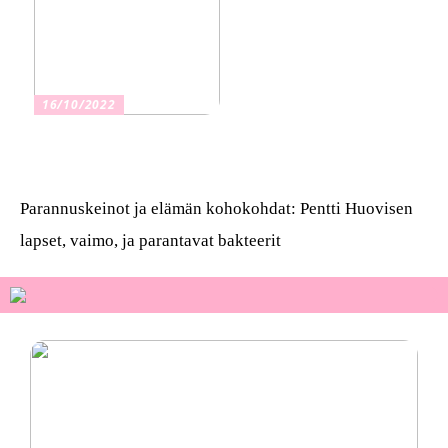
16/10/2022
Osta kauniita sormuksia
Parannuskeinot ja elämän kohokohdat: Pentti Huovisen
lapset, vaimo, ja parantavat bakteerit