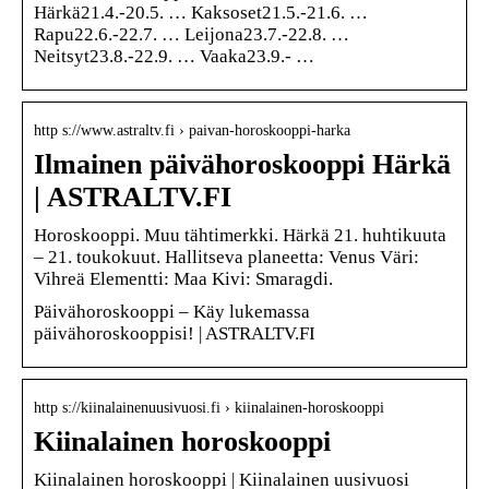
Härkä21.4.-20.5. … Kaksoset21.5.-21.6. …
Rapu22.6.-22.7. … Leijona23.7.-22.8. …
Neitsyt23.8.-22.9. … Vaaka23.9.- …
http s://www.astraltv.fi › paivan-horoskooppi-harka
Ilmainen päivähoroskooppi Härkä
| ASTRALTV.FI
Horoskooppi. Muu tähtimerkki. Härkä 21. huhtikuuta
– 21. toukokuut. Hallitseva planeetta: Venus Väri:
Vihreä Elementti: Maa Kivi: Smaragdi.
Päivähoroskooppi – Käy lukemassa
päivähoroskooppisi! | ASTRALTV.FI
http s://kiinalainenuusivuosi.fi › kiinalainen-horoskooppi
Kiinalainen horoskooppi
Kiinalainen horoskooppi | Kiinalainen uusivuosi