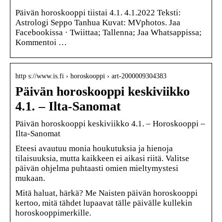
Päivän horoskooppi tiistai 4.1. 4.1.2022 Teksti:
Astrologi Seppo Tanhua Kuvat: MVphotos. Jaa
Facebookissa · Twiittaa; Tallenna; Jaa Whatsappissa;
Kommentoi …
http s://www.is.fi › horoskooppi › art-2000009304383
Päivän horoskooppi keskiviikko
4.1. – Ilta-Sanomat
Päivän horoskooppi keskiviikko 4.1. – Horoskooppi –
Ilta-Sanomat
Eteesi avautuu monia houkutuksia ja hienoja
tilaisuuksia, mutta kaikkeen ei aikasi riitä. Valitse
päivän ohjelma puhtaasti omien mieltymystesi
mukaan.
Mitä haluat, härkä? Me Naisten päivän horoskooppi
kertoo, mitä tähdet lupaavat tälle päivälle kullekin
horoskooppimerkille.