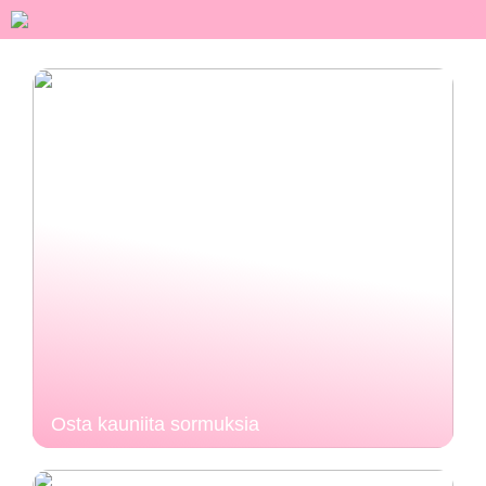
Osta kauniita sormuksia