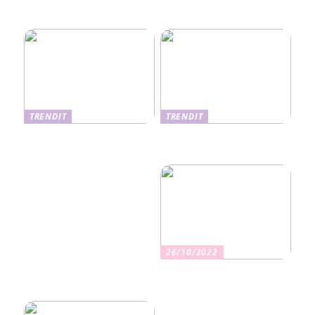
Ekseema: oireet, syyt ja
perheviihteessä
hoitomenetelmät
TRENDIT
TRENDIT
Nikotiinituotteiden uusi
Salaisuudet sujuvaan
aika ja niiden vaikutus
muuttoon
terveyteen
26/10/2022
Kuinka valita oikea
vakuutus