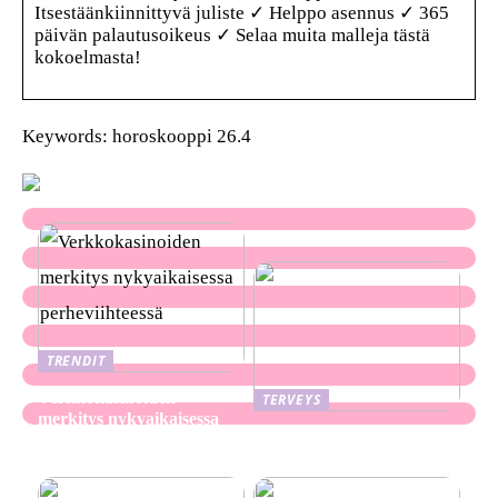
Itsestäänkiinnittyvä juliste ✓ Helppo asennus ✓ 365
päivän palautusoikeus ✓ Selaa muita malleja tästä
kokoelmasta!
Keywords: horoskooppi 26.4
TRENDIT
Verkkokasinoiden
TERVEYS
merkitys nykyaikaisessa
Ekseema: oireet, syyt ja
perheviihteessä
hoitomenetelmät