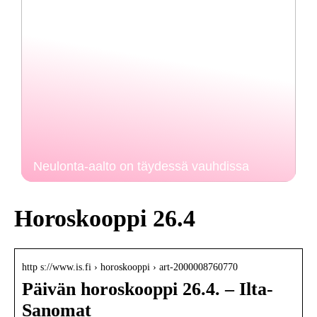
Neulonta-aalto on täydessä vauhdissa
Horoskooppi 26.4
http s://www.is.fi › horoskooppi › art-2000008760770
Päivän horoskooppi 26.4. – Ilta-
Sanomat