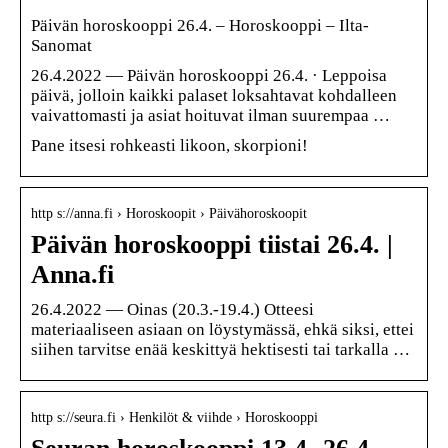
Päivän horoskooppi 26.4. – Horoskooppi – Ilta-
Sanomat
26.4.2022 — Päivän horoskooppi 26.4. · Leppoisa
päivä, jolloin kaikki palaset loksahtavat kohdalleen
vaivattomasti ja asiat hoituvat ilman suurempaa …
Pane itsesi rohkeasti likoon, skorpioni!
http s://anna.fi › Horoskoopit › Päivähoroskoopit
Päivän horoskooppi tiistai 26.4. |
Anna.fi
26.4.2022 — Oinas (20.3.-19.4.) Otteesi
materiaaliseen asiaan on löystymässä, ehkä siksi, ettei
siihen tarvitse enää keskittyä hektisesti tai tarkalla …
http s://seura.fi › Henkilöt & viihde › Horoskooppi