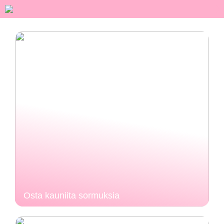
Osta kauniita sormuksia