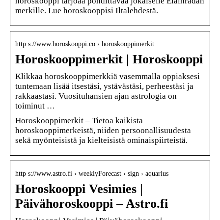
horoskooppi tarjoaa pohdittavaa jokaiselle Eläinradan
merkille. Lue horoskooppisi Iltalehdestä.
http s://www.horoskooppi.co › horoskooppimerkit
Horoskooppimerkit | Horoskooppi
Klikkaa horoskooppimerkkiä vasemmalla oppiaksesi
tuntemaan lisää itsestäsi, ystävästäsi, perheestäsi ja
rakkaastasi. Vuosituhansien ajan astrologia on
toiminut …
Horoskooppimerkit – Tietoa kaikista
horoskooppimerkeistä, niiden persoonallisuudesta
sekä myönteisistä ja kielteisistä ominaispiirteistä.
http s://www.astro.fi › weeklyForecast › sign › aquarius
Horoskooppi Vesimies |
Päivähoroskooppi – Astro.fi