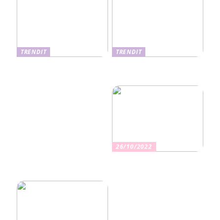
TRENDIT
TRENDIT
Nikotiinituotteiden uusi
Salaisuudet sujuvaan
aika ja niiden vaikutus
muuttoon
terveyteen
26/10/2022
Kuinka valita oikea
vakuutus