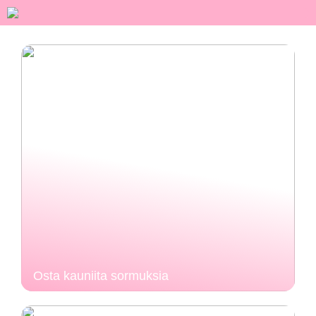
Osta kauniita sormuksia