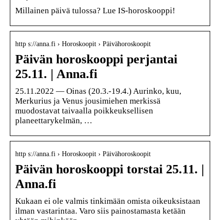
Millainen päivä tulossa? Lue IS-horoskooppi!
http s://anna.fi › Horoskoopit › Päivähoroskoopit
Päivän horoskooppi perjantai
25.11. | Anna.fi
25.11.2022 — Oinas (20.3.-19.4.) Aurinko, kuu,
Merkurius ja Venus jousimiehen merkissä
muodostavat taivaalla poikkeuksellisen
planeettarykelmän, …
http s://anna.fi › Horoskoopit › Päivähoroskoopit
Päivän horoskooppi torstai 25.11. |
Anna.fi
Kukaan ei ole valmis tinkimään omista oikeuksistaan
ilman vastarintaa. Varo siis painostamasta ketään