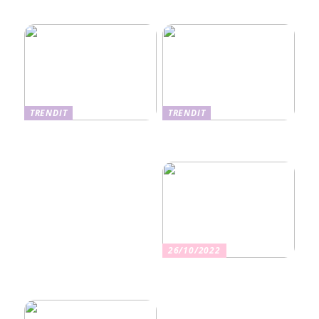
perheviihteessä
hoitomenetelmät
TRENDIT
TRENDIT
Nikotiinituotteiden uusi
Salaisuudet sujuvaan
aika ja niiden vaikutus
muuttoon
terveyteen
26/10/2022
Kuinka valita oikea
vakuutus