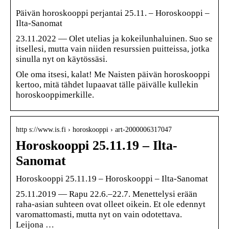
Päivän horoskooppi perjantai 25.11. – Horoskooppi –
Ilta-Sanomat
23.11.2022 — Olet utelias ja kokeilunhaluinen. Suo se
itsellesi, mutta vain niiden resurssien puitteissa, jotka
sinulla nyt on käytössäsi.
Ole oma itsesi, kalat! Me Naisten päivän horoskooppi
kertoo, mitä tähdet lupaavat tälle päivälle kullekin
horoskooppimerkille.
http s://www.is.fi › horoskooppi › art-2000006317047
Horoskooppi 25.11.19 – Ilta-
Sanomat
Horoskooppi 25.11.19 – Horoskooppi – Ilta-Sanomat
25.11.2019 — Rapu 22.6.–22.7. Menettelysi erään
raha-asian suhteen ovat olleet oikein. Et ole edennyt
varomattomasti, mutta nyt on vain odotettava.
Leijona …