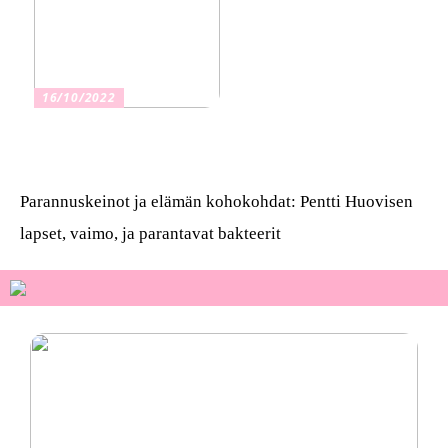
16/10/2022
Osta kauniita sormuksia
Parannuskeinot ja elämän kohokohdat: Pentti Huovisen
lapset, vaimo, ja parantavat bakteerit