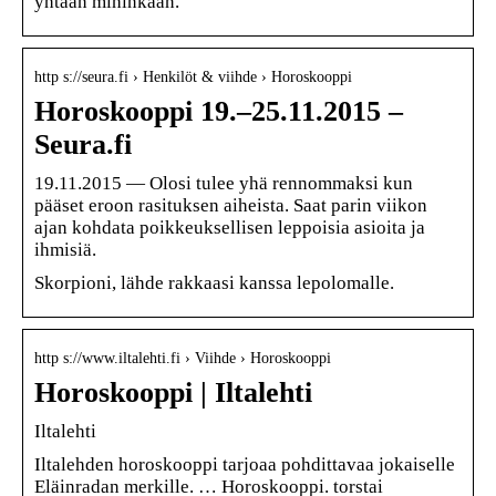
yhtään mihinkään.
http s://seura.fi › Henkilöt & viihde › Horoskooppi
Horoskooppi 19.–25.11.2015 –
Seura.fi
19.11.2015 — Olosi tulee yhä rennommaksi kun
pääset eroon rasituksen aiheista. Saat parin viikon
ajan kohdata poikkeuksellisen leppoisia asioita ja
ihmisiä.
Skorpioni, lähde rakkaasi kanssa lepolomalle.
http s://www.iltalehti.fi › Viihde › Horoskooppi
Horoskooppi | Iltalehti
Iltalehti
Iltalehden horoskooppi tarjoaa pohdittavaa jokaiselle
Eläinradan merkille. … Horoskooppi. torstai