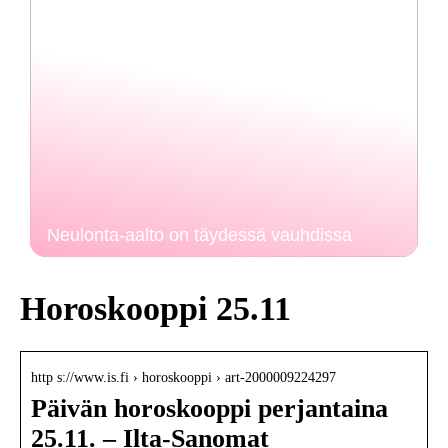
Neulonta-aalto on täydessä vauhdissa
Horoskooppi 25.11
http s://www.is.fi › horoskooppi › art-2000009224297
Päivän horoskooppi perjantaina
25.11. – Ilta-Sanomat