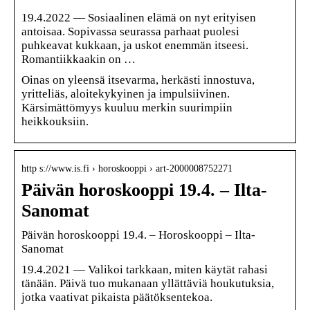
19.4.2022 — Sosiaalinen elämä on nyt erityisen
antoisaa. Sopivassa seurassa parhaat puolesi
puhkeavat kukkaan, ja uskot enemmän itseesi.
Romantiikkaakin on …
Oinas on yleensä itsevarma, herkästi innostuva,
yritteliäs, aloitekykyinen ja impulsiivinen.
Kärsimättömyys kuuluu merkin suurimpiin
heikkouksiin.
http s://www.is.fi › horoskooppi › art-2000008752271
Päivän horoskooppi 19.4. – Ilta-
Sanomat
Päivän horoskooppi 19.4. – Horoskooppi – Ilta-
Sanomat
19.4.2021 — Valikoi tarkkaan, miten käytät rahasi
tänään. Päivä tuo mukanaan yllättäviä houkutuksia,
jotka vaativat pikaista päätöksentekoa.