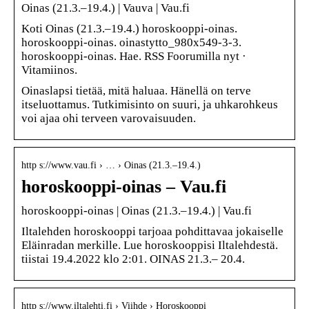
Oinas (21.3.–19.4.) | Vauva | Vau.fi
Koti Oinas (21.3.–19.4.) horoskooppi-oinas.
horoskooppi-oinas. oinastytto_980x549-3-3.
horoskooppi-oinas. Hae. RSS Foorumilla nyt ·
Vitamiinos.
Oinaslapsi tietää, mitä haluaa. Hänellä on terve
itseluottamus. Tutkimisinto on suuri, ja uhkarohkeus
voi ajaa ohi terveen varovaisuuden.
http s://www.vau.fi › … › Oinas (21.3.–19.4.)
horoskooppi-oinas – Vau.fi
horoskooppi-oinas | Oinas (21.3.–19.4.) | Vau.fi
Iltalehden horoskooppi tarjoaa pohdittavaa jokaiselle
Eläinradan merkille. Lue horoskooppisi Iltalehdestä.
tiistai 19.4.2022 klo 2:01. OINAS 21.3.– 20.4.
http s://www.iltalehti.fi › Viihde › Horoskooppi