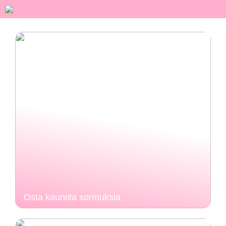
Osta kauniita sormuksia