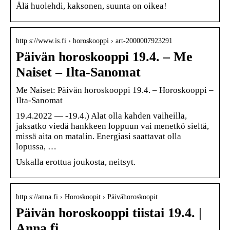
Älä huolehdi, kaksonen, suunta on oikea!
http s://www.is.fi › horoskooppi › art-2000007923291
Päivän horoskooppi 19.4. – Me
Naiset – Ilta-Sanomat
Me Naiset: Päivän horoskooppi 19.4. – Horoskooppi –
Ilta-Sanomat
19.4.2022 — -19.4.) Alat olla kahden vaiheilla,
jaksatko viedä hankkeen loppuun vai menetkö sieltä,
missä aita on matalin. Energiasi saattavat olla
lopussa, …
Uskalla erottua joukosta, neitsyt.
http s://anna.fi › Horoskoopit › Päivähoroskoopit
Päivän horoskooppi tiistai 19.4. |
Anna.fi