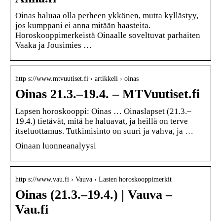
Oinas haluaa olla perheen ykkönen, mutta kyllästyy,
jos kumppani ei anna mitään haasteita.
Horoskooppimerkeistä Oinaalle soveltuvat parhaiten
Vaaka ja Jousimies …
http s://www.mtvuutiset.fi › artikkeli › oinas
Oinas 21.3.–19.4. – MTVuutiset.fi
Lapsen horoskooppi: Oinas … Oinaslapset (21.3.–
19.4.) tietävät, mitä he haluavat, ja heillä on terve
itseluottamus. Tutkimisinto on suuri ja vahva, ja …
Oinaan luonneanalyysi
http s://www.vau.fi › Vauva › Lasten horoskooppimerkit
Oinas (21.3.–19.4.) | Vauva –
Vau.fi