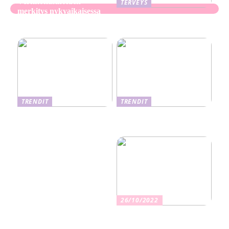
Verkkokasinoiden
TERVEYS
merkitys nykyaikaisessa
Ekseema: oireet, syyt ja
perheviihteessä
hoitomenetelmät
TRENDIT
TRENDIT
Nikotiinituotteiden uusi
Salaisuudet sujuvaan
aika ja niiden vaikutus
muuttoon
terveyteen
26/10/2022
Kuinka valita oikea
vakuutus