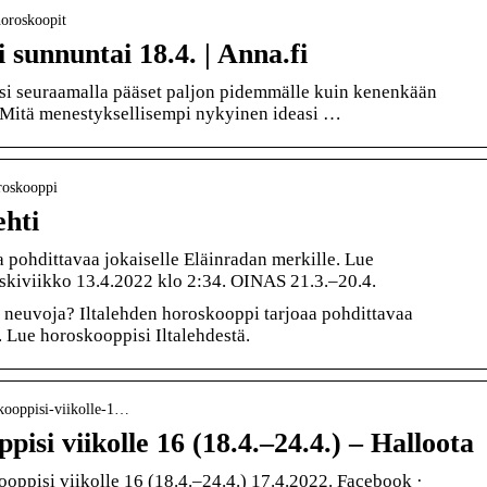
horoskoopit
 sunnuntai 18.4. | Anna.fi
i seuraamalla pääset paljon pidemmälle kuin kenenkään
. Mitä menestyksellisempi nykyinen ideasi …
oroskooppi
ehti
 pohdittavaa jokaiselle Eläinradan merkille. Lue
eskiviikko 13.4.2022 klo 2:34. OINAS 21.3.–20.4.
 neuvoja? Iltalehden horoskooppi tarjoaa pohdittavaa
. Lue horoskooppisi Iltalehdestä.
oskooppisi-viikolle-1…
pisi viikolle 16 (18.4.–24.4.) – Halloota
oppisi viikolle 16 (18.4.–24.4.) 17.4.2022. Facebook ·