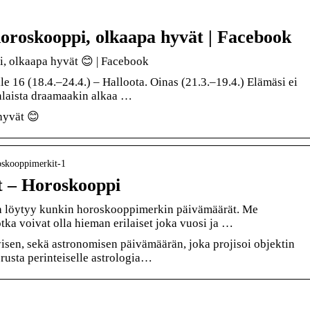
horoskooppi, olkaapa hyvät | Facebook
, olkaapa hyvät 😊 | Facebook
le 16 (18.4.–24.4.) – Halloota. Oinas (21.3.–19.4.) Elämäsi ei
kinlaista draamaakin alkaa …
hyvät 😊
oskooppimerkit-1
 – Horoskooppi
a löytyy kunkin horoskooppimerkin päivämäärät. Me
otka voivat olla hieman erilaiset joka vuosi ja …
sen, sekä astronomisen päivämäärän, joka projisoi objektin
usta perinteiselle astrologia…