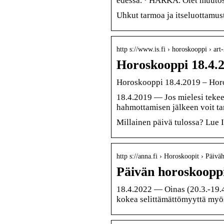
edessä. · HÄRKÄ. Olet muutost
Uhkut tarmoa ja itseluottamust
http s://www.is.fi › horoskooppi › a
Horoskooppi 18.4.2
Horoskooppi 18.4.2019 – Hor
18.4.2019 — Jos mielesi tekee 
hahmottamisen jälkeen voit ta
Millainen päivä tulossa? Lue 
http s://anna.fi › Horoskoopit › Päivä
Päivän horoskooppi
18.4.2022 — Oinas (20.3.-19.4.)
kokea selittämättömyyttä myö