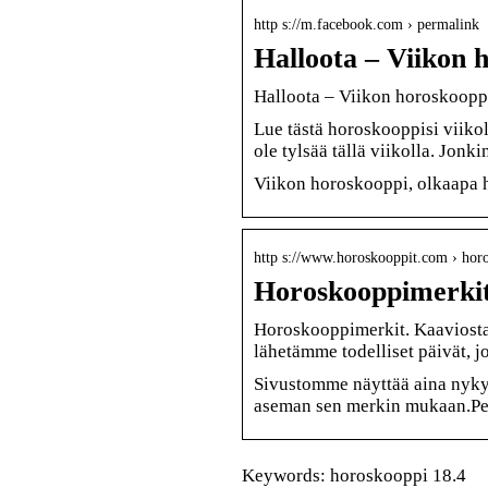
http s://m.facebook.com › permalink
Halloota – Viikon 
Halloota – Viikon horoskooppi
Lue tästä horoskooppisi viikol
ole tylsää tällä viikolla. Jon
Viikon horoskooppi, olkaapa 
http s://www.horoskooppit.com › hor
Horoskooppimerkit
Horoskooppimerkit. Kaaviost
lähetämme todelliset päivät, j
Sivustomme näyttää aina nykyi
aseman sen merkin mukaan.Per
Keywords: horoskooppi 18.4