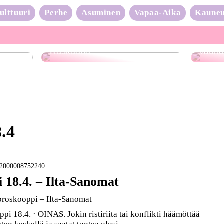
ulttuuri
Perhe
Asuminen
Vapaa-Aika
Kaune
Neulo
Raskaana?
vauhd
.4
rt-2000008752240
 18.4. – Ilta-Sanomat
oroskooppi – Ilta-Sanomat
 18.4. · OINAS. Jokin ristiriita tai konflikti häämöttää