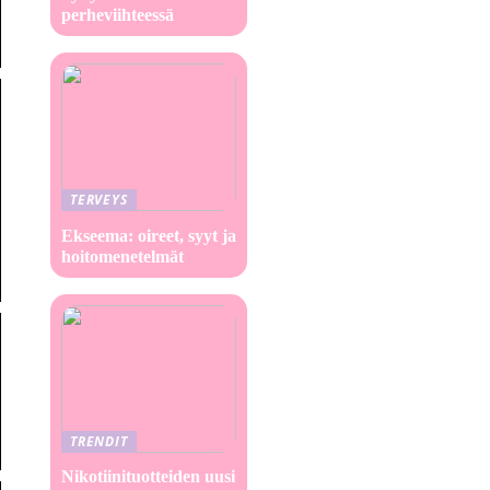
perheviihteessä
TERVEYS
Ekseema: oireet, syyt ja
hoitomenetelmät
TRENDIT
Nikotiinituotteiden uusi