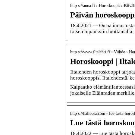
http s://anna.fi › Horoskoopit › Päivä
Päivän horoskooppi
18.4.2021 — Omaa innostustas
toisen lupauksiin luottamalla
http s://www.iltalehti.fi › Viihde › H
Horoskooppi | Iltal
Iltalehden horoskooppi tarjoaa
horoskooppisi Iltalehdestä. k
Kaipaatko elämäntilanteessasi
jokaiselle Eläinradan merkille
http s://halloota.com › lue-tasta-hor
Lue tästä horoskoop
18.4.2022 — Lue tästä horosko