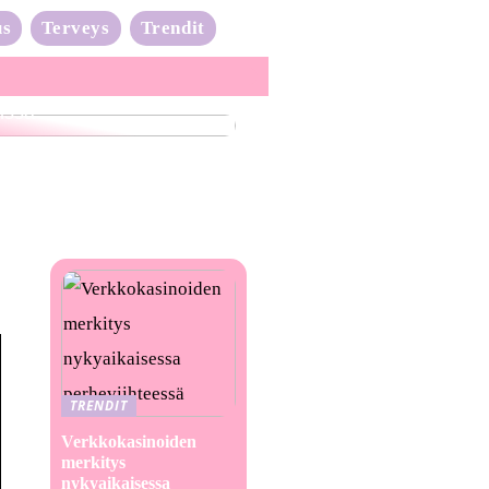
us
Terveys
Trendit
nta-aalto on täydessä
issa
TRENDIT
Verkkokasinoiden
merkitys
nykyaikaisessa