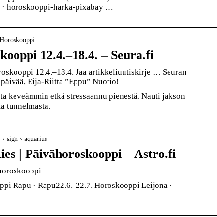
pp · horoskooppi-harka-pixabay …
› Horoskooppi
kooppi 12.4.–18.4. – Seura.fi
skooppi 12.4.–18.4. Jaa artikkeliuutiskirje … Seuran
äivää, Eija-Riitta ”Eppu” Nuotio!
ista keveämmin etkä stressaannu pienestä. Nauti jakson
ta tunnelmasta.
 › sign › aquarius
es | Päivähoroskooppi – Astro.fi
ähoroskooppi
ppi Rapu · Rapu22.6.-22.7. Horoskooppi Leijona ·