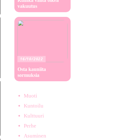
Kuinka valita oikea
vakuutus
16/10/2022
Osta kauniita
sormuksia
Muoti
Kuntoilu
Kulttuuri
Perhe
Asuminen