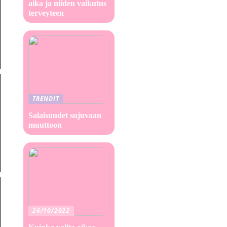
aika ja niiden vaikutus
terveyteen
TRENDIT
Salaisuudet sujuvaan
muuttoon
26/10/2022