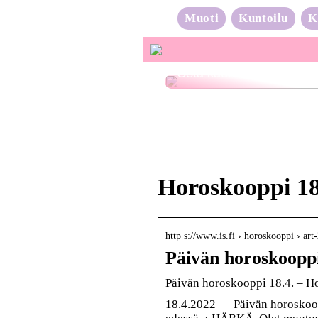
Muoti
Kuntoilu
K
Osta kauniita sormuksia
Horoskooppi 18
http s://www.is.fi › horoskooppi › a
Päivän horoskooppi
Päivän horoskooppi 18.4. – H
18.4.2022 — Päivän horoskooppi