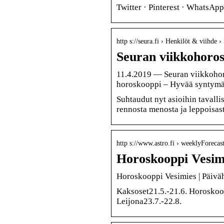
Twitter · Pinterest · WhatsA
http s://seura.fi › Henkilöt & viihde 
Seuran viikkohoros
11.4.2019 — Seuran viikkohoro
horoskooppi – Hyvää syntymäp
Suhtaudut nyt asioihin tavall
rennosta menosta ja leppoisas
http s://www.astro.fi › weeklyForecast
Horoskooppi Vesimi
Horoskooppi Vesimies | Päiv
Kaksoset21.5.-21.6. Horoskoo
Leijona23.7.-22.8.