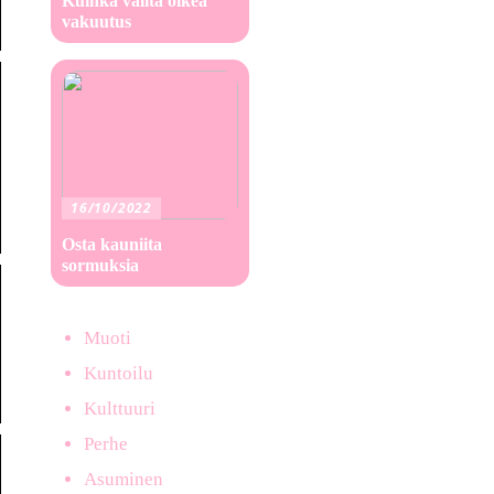
Kuinka valita oikea
vakuutus
16/10/2022
Osta kauniita
sormuksia
Muoti
Kuntoilu
Kulttuuri
Perhe
Asuminen