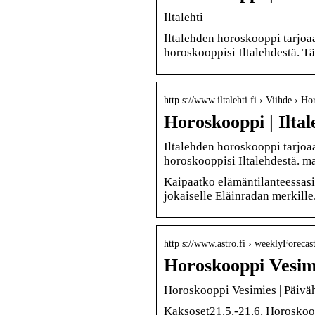
Iltalehti
Iltalehden horoskooppi tarjoaa
horoskooppisi Iltalehdestä. T
http s://www.iltalehti.fi › Viihde › H
Horoskooppi | Iltal
Iltalehden horoskooppi tarjoaa
horoskooppisi Iltalehdestä. m
Kaipaatko elämäntilanteessasi
jokaiselle Eläinradan merkille
http s://www.astro.fi › weeklyForecast
Horoskooppi Vesimi
Horoskooppi Vesimies | Päiv
Kaksoset21.5.-21.6. Horoskoo