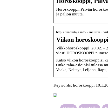
Horoskooppi, Päiv
Horoskooppi, Päivän horoskoop
ja paljon muuta.
http s://ennustaja.info › ennustus › v
Viikon horoskooppi 
Viikkohoroskooppi. 20.02. – 
viesti HOROSKOOPPI numeroo
Katso viikon horoskooppisi kul
Onko raha-asioihisi tulossa mu
Vaaka, Neitsyt, Leijona, Rapu
Keywords: horoskooppi 10.1.20