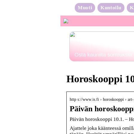
Muoti
Kuntoilu
K
Osta kauniita sormuksia
Horoskooppi 10
http s://www.is.fi › horoskooppi › a
Päivän horoskooppi
Päivän horoskooppi 10.1. – H
Ajattele joka käänteessä omill