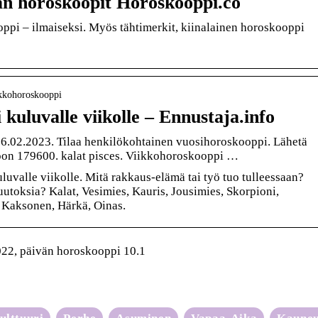
än horoskoopit Horoskooppi.co
pi – ilmaiseksi. Myös tähtimerkit, kiinalainen horoskooppi
iikkohoroskooppi
kuluvalle viikolle – Ennustaja.info
26.02.2023. Tilaa henkilökohtainen vuosihoroskooppi. Lähetä
n 179600. kalat pisces. Viikkohoroskooppi …
uvalle viikolle. Mitä rakkaus-elämä tai työ tuo tulleessaan?
utoksia? Kalat, Vesimies, Kauris, Jousimies, Skorpioni,
, Kaksonen, Härkä, Oinas.
22, päivän horoskooppi 10.1