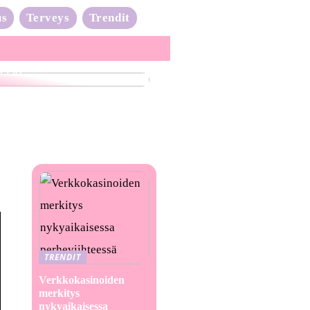
us
Terveys
Trendit
nta-aalto on täydessä
issa
TRENDIT
Verkkokasinoiden
merkitys
nykyaikaisessa