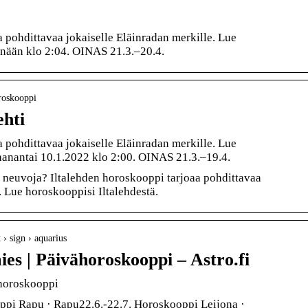
 pohdittavaa jokaiselle Eläinradan merkille. Lue
änään klo 2:04. OINAS 21.3.–20.4.
oroskooppi
ehti
 pohdittavaa jokaiselle Eläinradan merkille. Lue
aanantai 10.1.2022 klo 2:00. OINAS 21.3.–19.4.
 neuvoja? Iltalehden horoskooppi tarjoaa pohdittavaa
. Lue horoskooppisi Iltalehdestä.
 › sign › aquarius
es | Päivähoroskooppi – Astro.fi
ähoroskooppi
ppi Rapu · Rapu22.6.-22.7. Horoskooppi Leijona ·