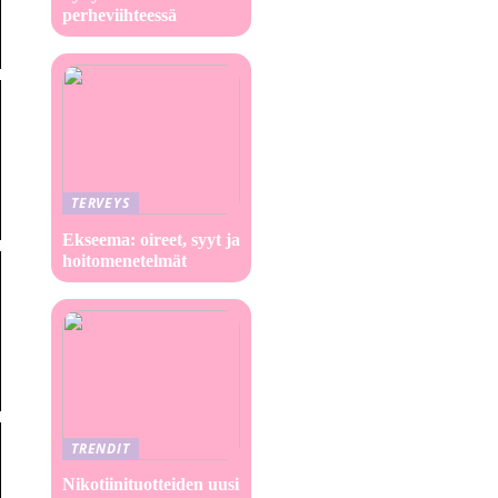
perheviihteessä
TERVEYS
Ekseema: oireet, syyt ja
hoitomenetelmät
TRENDIT
Nikotiinituotteiden uusi