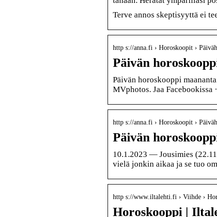
tänään. Herätät ympärilläsi po
Terve annos skeptisyyttä ei tee
http s://anna.fi › Horoskoopit › Päivä
Päivän horoskooppi
Päivän horoskooppi maanantai
MVphotos. Jaa Facebookissa ·
http s://anna.fi › Horoskoopit › Päivä
Päivän horoskooppi t
10.1.2023 — Jousimies (22.11.
vielä jonkin aikaa ja se tuo om
http s://www.iltalehti.fi › Viihde › H
Horoskooppi | Iltal