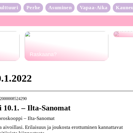
ulttuuri
Perhe
Asuminen
Vapaa-Aika
Kaune
Neulo
vauhd
Raskaana?
.1.2022
rt-2000008524290
 10.1. – Ilta-Sanomat
oroskooppi – Ilta-Sanomat
a aivoillasi. Erilaisuus ja joukosta erottuminen kannattavat