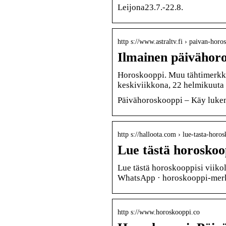
Leijona23.7.-22.8.
http s://www.astraltv.fi › paivan-hor
Ilmainen päivähor
Horoskooppi. Muu tähtimerkki
keskiviikkona, 22 helmikuuta
Päivähoroskooppi – Käy luke
http s://halloota.com › lue-tasta-hor
Lue tästä horoskoop
Lue tästä horoskooppisi viikol
WhatsApp · horoskooppi-mer
http s://www.horoskooppi.co