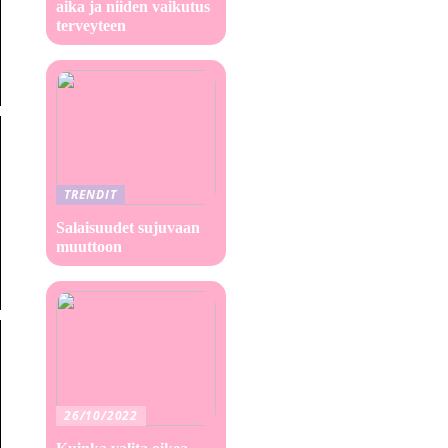
aika ja niiden vaikutus
terveyteen
TRENDIT
Salaisuudet sujuvaan
muuttoon
26/10/2022