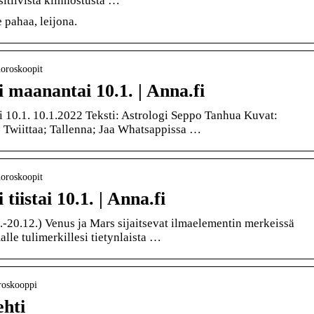
sitiivista kiinnostusta …
 pahaa, leijona.
horoskoopit
 maanantai 10.1. | Anna.fi
 10.1. 10.1.2022 Teksti: Astrologi Seppo Tanhua Kuvat:
 Twiittaa; Tallenna; Jaa Whatsappissa …
horoskoopit
iistai 10.1. | Anna.fi
-20.12.) Venus ja Mars sijaitsevat ilmaelementin merkeissä
alle tulimerkillesi tietynlaista …
oroskooppi
ehti