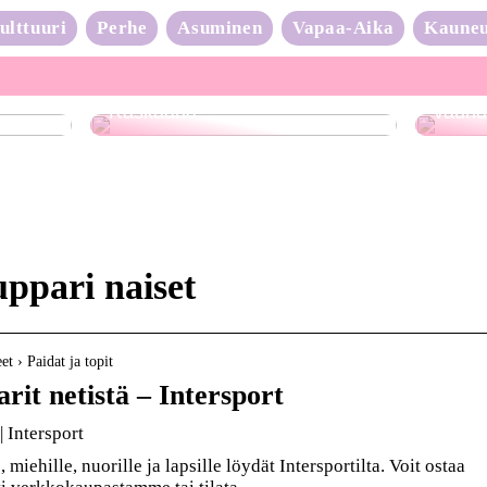
ulttuuri
Perhe
Asuminen
Vapaa-Aika
Kaune
Neulo
Raskaana?
vauhd
ppari naiset
et › Paidat ja topit
rit netistä – Intersport
| Intersport
miehille, nuorille ja lapsille löydät Intersportilta. Voit ostaa