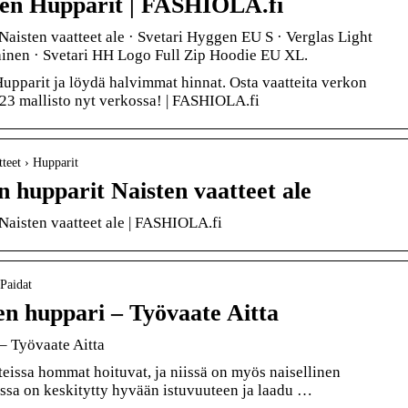
sen Hupparit | FASHIOLA.fi
Naisten vaatteet ale · Svetari Hyggen EU S · Verglas Light
inen · Svetari HH Logo Full Zip Hoodie EU XL.
upparit ja löydä halvimmat hinnat. Osta vaatteita verkon
23 mallisto nyt verkossa! | FASHIOLA.fi
tteet › Hupparit
n hupparit Naisten vaatteet ale
Naisten vaatteet ale | FASHIOLA.fi
 Paidat
en huppari – Työvaate Aitta
– Työvaate Aitta
eissa hommat hoituvat, ja niissä on myös naisellinen
ssa on keskitytty hyvään istuvuuteen ja laadu …