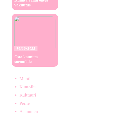
Kuinka valita oikea
vakuutus
16/10/2022
Osta kauniita
sormuksia
Muoti
Kuntoilu
Kulttuuri
Perhe
Asuminen