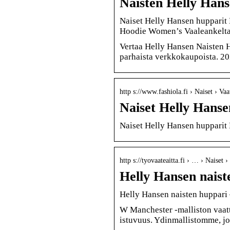
Naisten Helly Han
Naiset Helly Hansen hupparit 
Hoodie Women’s Vaaleankelta
Vertaa Helly Hansen Naisten H
parhaista verkkokaupoista. 20
http s://www.fashiola.fi › Naiset › Vaa
Naiset Helly Hanse
Naiset Helly Hansen hupparit 
http s://tyovaateaitta.fi › … › Naiset ›
Helly Hansen naist
Helly Hansen naisten huppari 
W Manchester -malliston vaatt
istuvuus. Ydinmallistomme, jo