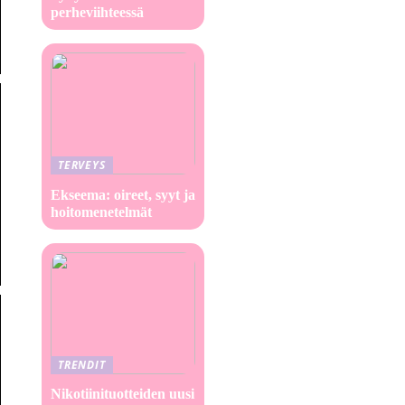
perheviihteessä
TERVEYS
Ekseema: oireet, syyt ja
hoitomenetelmät
TRENDIT
Nikotiinituotteiden uusi