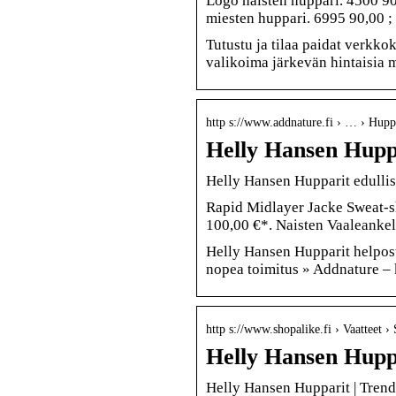
Logo naisten huppari. 4500 90
miesten huppari. 6995 90,00 ;
Tutustu ja tilaa paidat verk
valikoima järkevän hintaisia m
http s://www.addnature.fi › … › Hupp
Helly Hansen Huppar
Helly Hansen Hupparit edullises
Rapid Midlayer Jacke Sweat-s
100,00 €*. Naisten Vaaleanke
Helly Hansen Hupparit helpost
nopea toimitus » Addnature – 
http s://www.shopalike.fi › Vaatteet › 
Helly Hansen Huppa
Helly Hansen Hupparit | Trendi