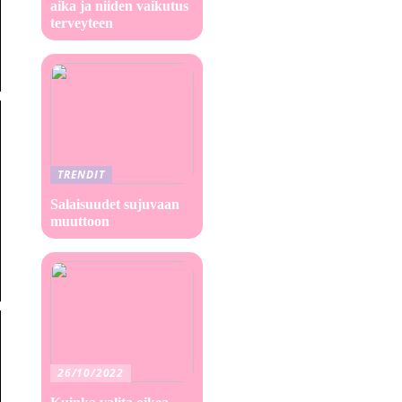
aika ja niiden vaikutus
terveyteen
TRENDIT
Salaisuudet sujuvaan
muuttoon
26/10/2022