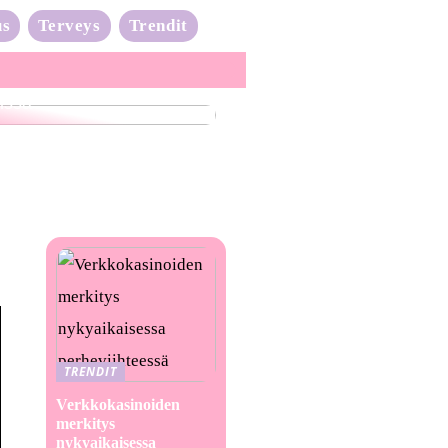
us
Terveys
Trendit
nta-aalto on täydessä
issa
TRENDIT
Verkkokasinoiden
merkitys
nykyaikaisessa