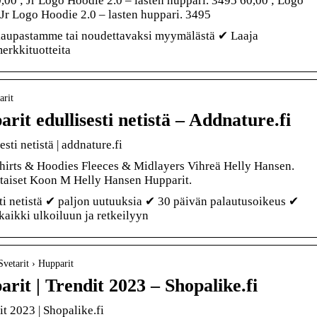
,00 ; Jr Logo Hoodie 2.0 – lasten huppari. 3495 60,00 ; Logo
 Jr Logo Hoodie 2.0 – lasten huppari. 3495
kokaupastamme tai noudettavaksi myymälästä ✔ Laaja
erkkituotteita
arit
it edullisesti netistä – Addnature.fi
ti netistä | addnature.fi
hirts & Hoodies Fleeces & Midlayers Vihreä Helly Hansen.
ltaiset Koon M Helly Hansen Hupparit.
i netistä ✔ paljon uutuuksia ✔ 30 päivän palautusoikeus ✔
kaikki ulkoiluun ja retkeilyyn
Svetarit › Hupparit
rit | Trendit 2023 – Shopalike.fi
t 2023 | Shopalike.fi