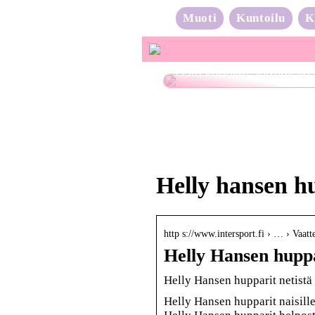
Muoti
Kuntoilu
K
Osta kauniita sormuksia
Helly hansen hu
http s://www.intersport.fi › … › Vaatte
Helly Hansen huppa
Helly Hansen hupparit netistä 
Helly Hansen hupparit naisille, 