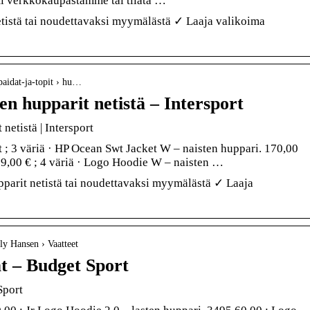
ti verkkokaupastamme tai tilata …
etistä tai noudettavaksi myymälästä ✓ Laaja valikoima
 paidat-ja-topit › hu…
en hupparit netistä – Intersport
netistä | Intersport
 ; 3 väriä · HP Ocean Swt Jacket W – naisten huppari. 170,00
129,00 € ; 4 väriä · Logo Hoodie W – naisten …
pparit netistä tai noudettavaksi myymälästä ✓ Laaja
ly Hansen › Vaatteet
t – Budget Sport
Sport