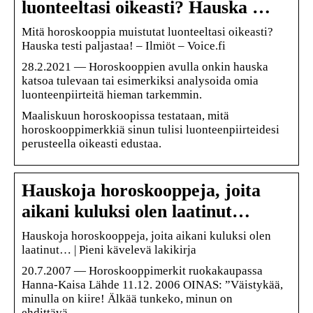
luonteeltasi oikeasti? Hauska …
Mitä horoskooppia muistutat luonteeltasi oikeasti?
Hauska testi paljastaa! – Ilmiöt – Voice.fi
28.2.2021 — Horoskooppien avulla onkin hauska
katsoa tulevaan tai esimerkiksi analysoida omia
luonteenpiirteitä hieman tarkemmin.
Maaliskuun horoskoopissa testataan, mitä
horoskooppimerkkiä sinun tulisi luonteenpiirteidesi
perusteella oikeasti edustaa.
Hauskoja horoskooppeja, joita
aikani kuluksi olen laatinut…
Hauskoja horoskooppeja, joita aikani kuluksi olen
laatinut… | Pieni kävelevä lakikirja
20.7.2007 — Horoskooppimerkit ruokakaupassa
Hanna-Kaisa Lähde 11.12. 2006 OINAS: ”Väistykää,
minulla on kiire! Älkää tunkeko, minun on
ehdittävä …