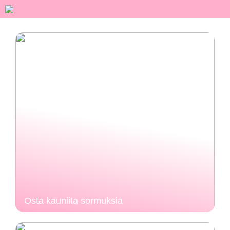
Osta kauniita sormuksia