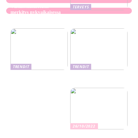
Verkkokasinoiden
TERVEYS
merkitys nykyaikaisessa
Ekseema: oireet, syyt ja
perheviihteessä
hoitomenetelmät
TRENDIT
TRENDIT
Nikotiinituotteiden uusi
Salaisuudet sujuvaan
aika ja niiden vaikutus
muuttoon
terveyteen
26/10/2022
Kuinka valita oikea