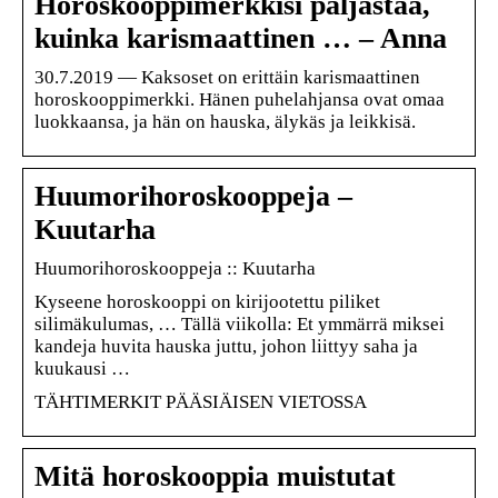
Horoskooppimerkkisi paljastaa,
kuinka karismaattinen … – Anna
30.7.2019 — Kaksoset on erittäin karismaattinen
horoskooppimerkki. Hänen puhelahjansa ovat omaa
luokkaansa, ja hän on hauska, älykäs ja leikkisä.
Huumorihoroskooppeja –
Kuutarha
Huumorihoroskooppeja :: Kuutarha
Kyseene horoskooppi on kirijootettu piliket
silimäkulumas, … Tällä viikolla: Et ymmärrä miksei
kandeja huvita hauska juttu, johon liittyy saha ja
kuukausi …
TÄHTIMERKIT PÄÄSIÄISEN VIETOSSA
Mitä horoskooppia muistutat