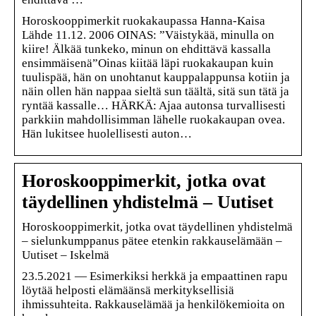
Horoskooppimerkit ruokakaupassa Hanna-Kaisa
Lähde 11.12. 2006 OINAS: ”Väistykää, minulla on
kiire! Älkää tunkeko, minun on ehdittävä kassalla
ensimmäisenä”Oinas kiitää läpi ruokakaupan kuin
tuulispää, hän on unohtanut kauppalappunsa kotiin ja
näin ollen hän nappaa sieltä sun täältä, sitä sun tätä ja
ryntää kassalle… HÄRKÄ: Ajaa autonsa turvallisesti
parkkiin mahdollisimman lähelle ruokakaupan ovea.
Hän lukitsee huolellisesti auton…
Horoskooppimerkit, jotka ovat
täydellinen yhdistelmä – Uutiset
Horoskooppimerkit, jotka ovat täydellinen yhdistelmä
– sielunkumppanus pätee etenkin rakkauselämään –
Uutiset – Iskelmä
23.5.2021 — Esimerkiksi herkkä ja empaattinen rapu
löytää helposti elämäänsä merkityksellisiä
ihmissuhteita. Rakkauselämää ja henkilökemioita on