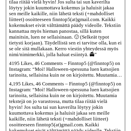
tilaa riitää vielä hyvin! Jos sulta tai sun kaverilta
löytyy jokin kuumottava kokemus ja haluisit jakaa
sen meille kaikille, niin lähetä teksti (+mahdolliset
liitteet) osoitteeseen finntop5(at)gmail.com. Kaikki
kokemukset eivät välttämättä päädy videolle. Tekstiin
kannattaa myös hieman panostaa, sillä kuten
mainitsin, luen ne sellaisinaan. 🙂 (Selkeät typot
tietysti korjaan). Täydellistä sen ei tarvitse olla, kun ei
se ole sitä mullakaan. Kerro viestin yhteydessä myös
nimi/nimimerkki, jolla haluat esiintyä. 👻”
4195 Likes, 46 Comments – Finntop5 (@finntop5) on
Instagram: “Moi! Halloween-spessuna luen katsojien
tarinoita, sellaisina kuin ne on kirjoitettu. Muutamia…
4,195 Likes, 46 Comments – Finntop5 (@finntop5) on
Instagram: “Moi! Halloween-spessuna luen katsojien
tarinoita, sellaisina kuin ne on kirjoitettu. Muutamia
tekstejä on jo varastossa, mutta tilaa riitää vielä
hyvin! Jos sulta tai sun kaverilta löytyy jokin
kuumottava kokemus ja haluisit jakaa sen meille
kaikille, niin lähetä teksti (+mahdolliset liitteet)
osoitteeseen finntop5(at)gmail.com. Kaikki
kokemukset eivät välttämättä päädy videolle. Tekstiin