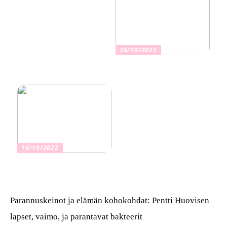
26/10/2022
Kuinka valita oikea
vakuutus
16/10/2022
Osta kauniita sormuksia
Parannuskeinot ja elämän kohokohdat: Pentti Huovisen
lapset, vaimo, ja parantavat bakteerit