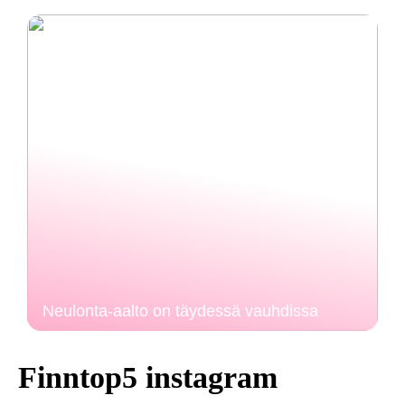
Neulonta-aalto on täydessä vauhdissa
Finntop5 instagram