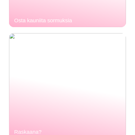
Osta kauniita sormuksia
Raskaana?