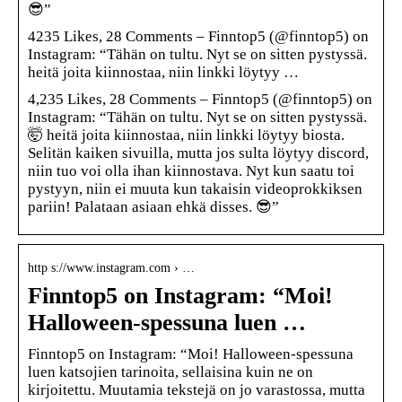
😎”
4235 Likes, 28 Comments – Finntop5 (@finntop5) on
Instagram: “Tähän on tultu. Nyt se on sitten pystyssä.
heitä joita kiinnostaa, niin linkki löytyy …
4,235 Likes, 28 Comments – Finntop5 (@finntop5) on
Instagram: “Tähän on tultu. Nyt se on sitten pystyssä.
🤯 heitä joita kiinnostaa, niin linkki löytyy biosta.
Selitän kaiken sivuilla, mutta jos sulta löytyy discord,
niin tuo voi olla ihan kiinnostava. Nyt kun saatu toi
pystyyn, niin ei muuta kun takaisin videoprokkiksen
pariin! Palataan asiaan ehkä disses. 😎”
http s://www.instagram.com › …
Finntop5 on Instagram: “Moi!
Halloween-spessuna luen …
Finntop5 on Instagram: “Moi! Halloween-spessuna
luen katsojien tarinoita, sellaisina kuin ne on
kirjoitettu. Muutamia tekstejä on jo varastossa, mutta