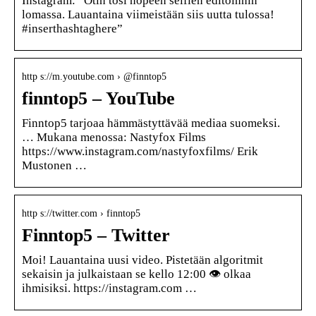
Instagram: “Otin tosi nopeen selfien editoinnin
lomassa. Lauantaina viimeistään siis uutta tulossa!
#inserthashtaghere”
http s://m.youtube.com › @finntop5
finntop5 – YouTube
Finntop5 tarjoaa hämmästyttävää mediaa suomeksi.
… Mukana menossa: Nastyfox Films
https://www.instagram.com/nastyfoxfilms/ Erik
Mustonen …
http s://twitter.com › finntop5
Finntop5 – Twitter
Moi! Lauantaina uusi video. Pistetään algoritmit
sekaisin ja julkaistaan se kello 12:00 👁️ olkaa
ihmisiksi. https://instagram.com …