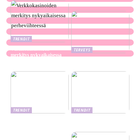
TRENDIT
Verkkokasinoiden
TERVEYS
merkitys nykyaikaisessa
Ekseema: oireet, syyt ja
perheviihteessä
hoitomenetelmät
TRENDIT
TRENDIT
Nikotiinituotteiden uusi
Salaisuudet sujuvaan
aika ja niiden vaikutus
muuttoon
terveyteen