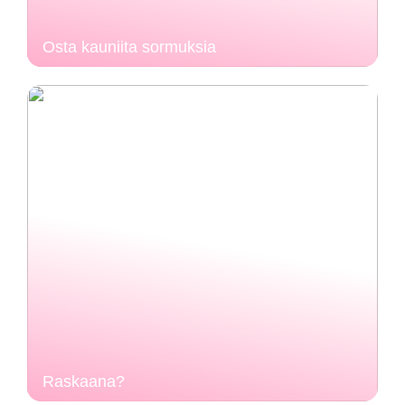
Osta kauniita sormuksia
Raskaana?