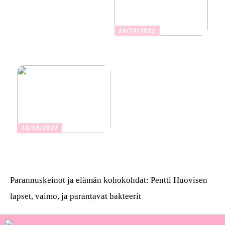
26/10/2022
Kuinka valita oikea
vakuutus
16/10/2022
Osta kauniita sormuksia
Parannuskeinot ja elämän kohokohdat: Pentti Huovisen
lapset, vaimo, ja parantavat bakteerit