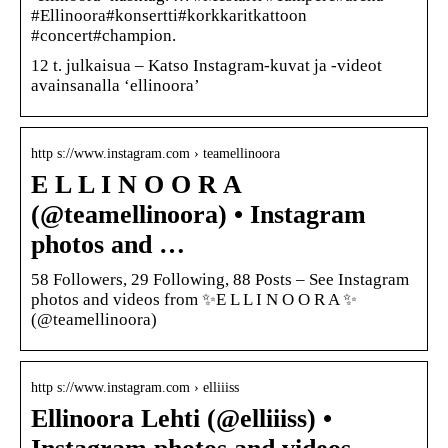
#Ellinoora#konsertti#korkkaritkattoon
#concert#champion.
12 t. julkaisua – Katso Instagram-kuvat ja -videot
avainsanalla ‘ellinoora’
http s://www.instagram.com › teamellinoora
E L L I N O O R A
(@teamellinoora) • Instagram
photos and …
58 Followers, 29 Following, 88 Posts – See Instagram
photos and videos from ✨E L L I N O O R A ✨
(@teamellinoora)
http s://www.instagram.com › elliiiss
Ellinoora Lehti (@elliiiss) •