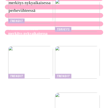
TRENDIT
Verkkokasinoiden
TERVEYS
merkitys nykyaikaisessa
Ekseema: oireet, syyt ja
perheviihteessä
hoitomenetelmät
TRENDIT
TRENDIT
Nikotiinituotteiden uusi
Salaisuudet sujuvaan
aika ja niiden vaikutus
muuttoon
terveyteen