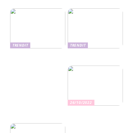
hoitomenetelmät
TRENDIT
TRENDIT
Nikotiinituotteiden uusi
Salaisuudet sujuvaan
aika ja niiden vaikutus
muuttoon
terveyteen
26/10/2022
Kuinka valita oikea
vakuutus