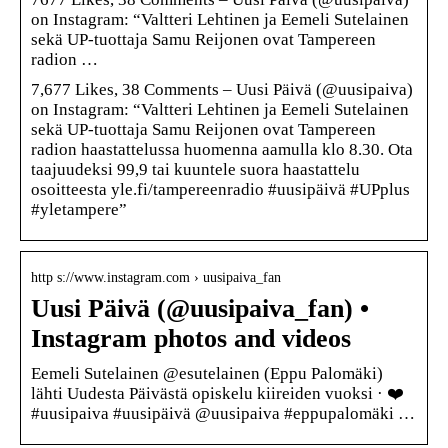
on Instagram: “Valtteri Lehtinen ja Eemeli Sutelainen
sekä UP-tuottaja Samu Reijonen ovat Tampereen
radion …
7,677 Likes, 38 Comments – Uusi Päivä (@uusipaiva)
on Instagram: “Valtteri Lehtinen ja Eemeli Sutelainen
sekä UP-tuottaja Samu Reijonen ovat Tampereen
radion haastattelussa huomenna aamulla klo 8.30. Ota
taajuudeksi 99,9 tai kuuntele suora haastattelu
osoitteesta yle.fi/tampereenradio #uusipäivä #UPplus
#yletampere”
http s://www.instagram.com › uusipaiva_fan
Uusi Päivä (@uusipaiva_fan) •
Instagram photos and videos
Eemeli Sutelainen @esutelainen (Eppu Palomäki)
lähti Uudesta Päivästä opiskelu kiireiden vuoksi · ❤️
#uusipaiva #uusipäivä @uusipaiva #eppupalomäki …