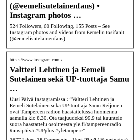
(@eemelisutelainenfans) •
Instagram photos …
524 Followers, 60 Following, 155 Posts – See
Instagram photos and videos from Eemelin tosifanit
(@eemelisutelainenfans)
http s://www.instagram.com › …
Valtteri Lehtinen ja Eemeli
Sutelainen sekä UP-tuottaja Samu
…
Uusi Päivä Instagramissa : “Valtteri Lehtinen ja
Eemeli Sutelainen sekä UP-tuottaja Samu Reijonen
ovat Tampereen radion haastattelussa huomenna
aamulla klo 8.30. Ota taajuudeksi 99,9 tai kuuntele
suora haastattelu osoitteesta yle.fi/tampereenradio
#uusipäivä #UPplus #yletampere”
7677 Likes, 38 Comments – Uusi Päivä (@uusipaiva)