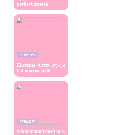
perheviihteessä
TERVEYS
Ekseema: oireet, syyt ja
hoitomenetelmät
TRENDIT
Nikotiinituotteiden uusi