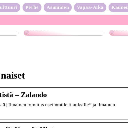
ulttuuri
Perhe
Asuminen
Vapaa-Aika
Kaune
Neulo
Raskaana?
vauhd
 naiset
tistä – Zalando
stä | Ilmainen toimitus useimmille tilauksille* ja ilmainen