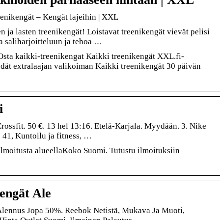
eenikengät – Kengät lajeihin | XXL
n ja lasten treenikengät! Loistavat treenikengät vievät pelisi
a saliharjoitteluun ja tehoa …
 Osta kaikki-treenikengat Kaikki treenikengät XXL.fi-
dät extralaajan valikoiman Kaikki treenikengät 30 päivän
i
ossfit. 50 €. 13 hel 13:16. Etelä-Karjala. Myydään. 3. Nike
 41, Kuntoilu ja fitness, …
60ilmoitusta alueellaKoko Suomi. Tutustu ilmoituksiin
engät Ale
Alennus Jopa 50%. Reebok Netistä, Mukava Ja Muoti,