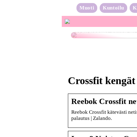
Muoti
Kuntoilu
K
Osta kauniita sormuksia
Crossfit kengät
Reebok Crossfit ne
Reebok Crossfit kätevästi neti
palautus | Zalando.