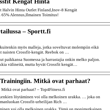
ssfit Kengät Hinta
t Halvin Hinta Outlet Finland,Inov-8 Kengät
a 65% Alennus,Ilmainen Toimitus!
tailussa – Sportt.fi
kuitenkin myös malleja, jotka soveltuvat molempiin eikä
aat naisten Crossfit-kengät. Reebok on …
nut paikkansa Suomessa ja harrastajia onkin melko paljon.
ankkia välineitä, mutta hyvät Crossfit kengät…
rainingiin. Mitkä ovat parhaat?
 Mitkä ovat parhaat? – Top4Fitness.fi
kenkien löytäminen voi olla melkoinen urakka. … joka on
lmanluokan Crossfit-urheilijan Rich …
äminen voi olla melkoinen urakka. Tämä on monimutkainen