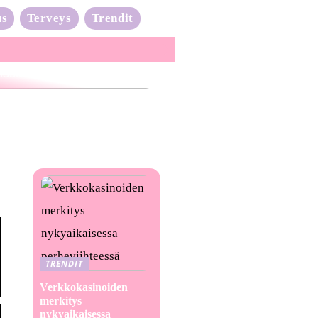
us
Terveys
Trendit
nta-aalto on täydessä
issa
TRENDIT
Verkkokasinoiden
merkitys
nykyaikaisessa