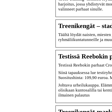
harjoitus, jossa yhdistyvät mon
valinneet parhaat sinulle.
Treenikengät – sta
Täältä löydät naisten, miesten 
ryhmäliikuntatunneille ja mu
Testissä Reebokin 
Testissä Reebokin parhaat Cro
Siinä tapauksessa lue testiry
Suositushinta: 109,90 euroa. M
Johtava urheilukauppa. Elämm
olisikaan kuntosalilla tai ken
ilmainen palautus
Treenikengät mark