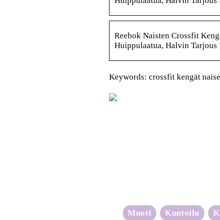
Huippulaatua, Halvin Tarjous 
Reebok Naisten Crossfit Keng
Huippulaatua, Halvin Tarjous 
Keywords: crossfit kengät naise
Muoti
Kuntoilu
K