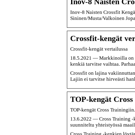
Inov-8 Naisten Cro
Inov-8 Naisten Crossfit Kengä
Sininen/Musta/Valkoinen Jop
Crossfit-kengät ver
Crossfit-kengät vertailussa
18.5.2021 — Markkinoilla on 
kenkiä tarvitse vaihtaa. Parh
Crossfit on lajina vakiinnutta
Lajiin ei tarvitse hirveästi h
TOP-kengät Cross T
TOP-kengät Cross Trainingiin.
13.6.2022 — Cross Training -
suunniteltu yhteistyössä maai
Cross Training -kenkien löyt