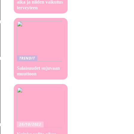
aika ja niiden vaikutus
terveyteen
TRENDIT
Salaisuudet sujuvaan
muuttoon
26/10/2022