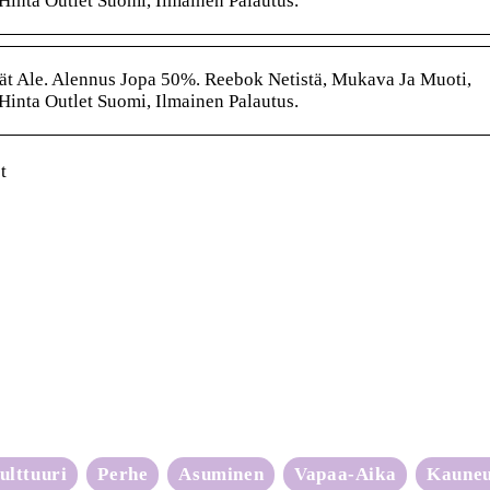
Hinta Outlet Suomi, Ilmainen Palautus.
ät Ale. Alennus Jopa 50%. Reebok Netistä, Mukava Ja Muoti,
Hinta Outlet Suomi, Ilmainen Palautus.
t
ulttuuri
Perhe
Asuminen
Vapaa-Aika
Kaune