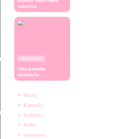
Kuinka valita oikea
vakuutus
16/10/2022
Osta kauniita
sormuksia
Muoti
Kuntoilu
Kulttuuri
Perhe
Asuminen