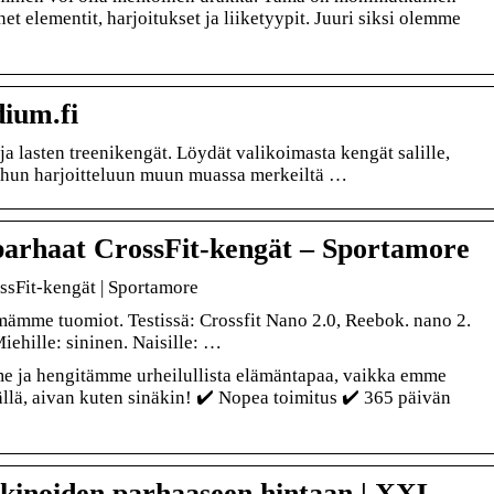
et elementit, harjoitukset ja liiketyypit. Juuri siksi olemme
dium.fi
ja lasten treenikengät. Löydät valikoimasta kengät salille,
uhun harjoitteluun muun muassa merkeiltä …
parhaat CrossFit-kengät – Sportamore
ssFit-kengät | Sportamore
hmämme tuomiot. Testissä: Crossfit Nano 2.0, Reebok. nano 2.
iehille: sininen. Naisille: …
e ja hengitämme urheilullista elämäntapaa, vaikka emme
tällä, aivan kuten sinäkin! ✔️ Nopea toimitus ✔️ 365 päivän
kinoiden parhaaseen hintaan | XXL