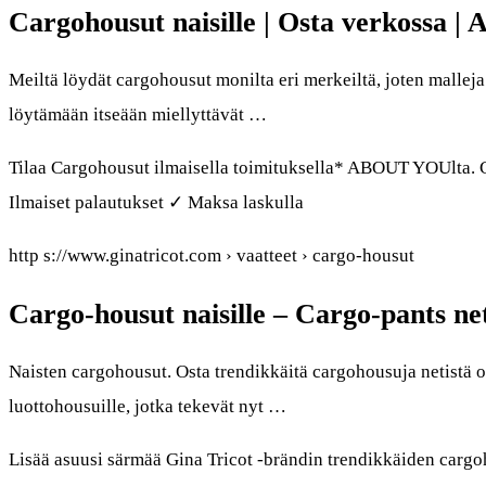
Cargohousut naisille | Osta verkossa
Meiltä löydät cargohousut monilta eri merkeiltä, joten malleja 
löytämään itseään miellyttävät …
Tilaa Cargohousut ilmaisella toimituksella* ABOUT YOUlta. 
Ilmaiset palautukset ✓ Maksa laskulla
http s://www.ginatricot.com › vaatteet › cargo-housut
Cargo-housut naisille – Cargo-pants net
Naisten cargohousut. Osta trendikkäitä cargohousuja netistä os
luottohousuille, jotka tekevät nyt …
Lisää asuusi särmää Gina Tricot -brändin trendikkäiden cargo