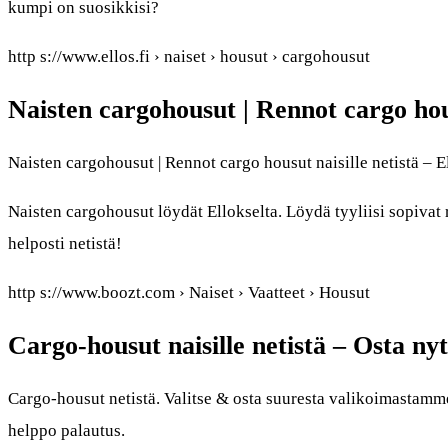
kumpi on suosikkisi?
http s://www.ellos.fi › naiset › housut › cargohousut
Naisten cargohousut | Rennot cargo hous
Naisten cargohousut | Rennot cargo housut naisille netistä – El
Naisten cargohousut löydät Ellokselta. Löydä tyyliisi sopivat
helposti netistä!
http s://www.boozt.com › Naiset › Vaatteet › Housut
Cargo-housut naisille netistä – Osta n
Cargo-housut netistä. Valitse & osta suuresta valikoimastamm
helppo palautus.