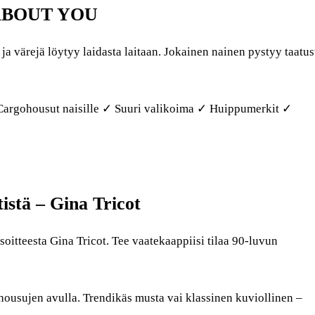
 | ABOUT YOU
ja värejä löytyy laidasta laitaan. Jokainen nainen pystyy taatus
Cargohousut naisille ✓ Suuri valikoima ✓ Huippumerkit ✓
istä – Gina Tricot
oitteesta Gina Tricot. Tee vaatekaappiisi tilaa 90-luvun
housujen avulla. Trendikäs musta vai klassinen kuviollinen –