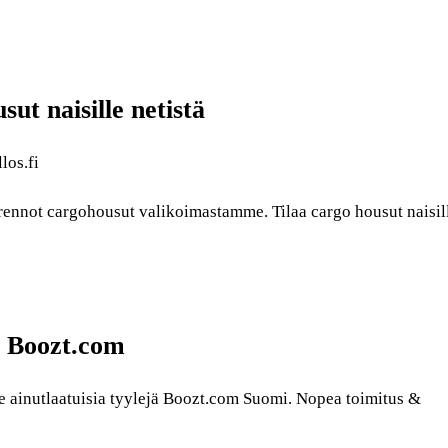
ut naisille netistä
los.fi
 rennot cargohousut valikoimastamme. Tilaa cargo housut naisil
yt Boozt.com
e ainutlaatuisia tyylejä Boozt.com Suomi. Nopea toimitus &