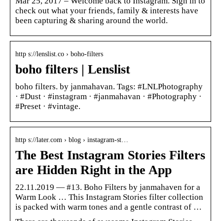
Mar 25, 2017 – Welcome back to Instagram. Sign in to
check out what your friends, family & interests have
been capturing & sharing around the world.
http s://lenslist.co › boho-filters
boho filters | Lenslist
boho filters. by janmahavan. Tags: #LNLPhotography
· #Dust · #instagram · #janmahavan · #Photography ·
#Preset · #vintage.
http s://later.com › blog › instagram-st…
The Best Instagram Stories Filters
are Hidden Right in the App
22.11.2019 — #13. Boho Filters by janmahaven for a
Warm Look … This Instagram Stories filter collection
is packed with warm tones and a gentle contrast of …