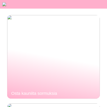
Osta kauniita sormuksia