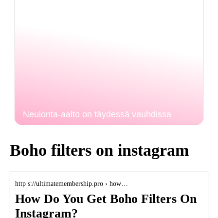
Neulonta-aalto on täydessä vauhdissa
Boho filters on instagram
http s://ultimatemembership.pro › how…
How Do You Get Boho Filters On
Instagram?