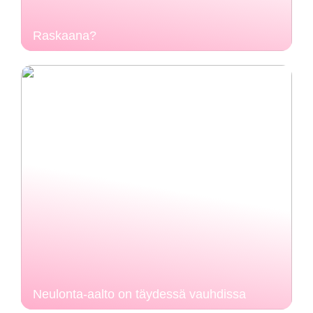
Raskaana?
Neulonta-aalto on täydessä vauhdissa