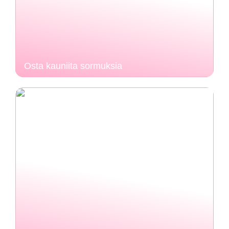
Osta kauniita sormuksia