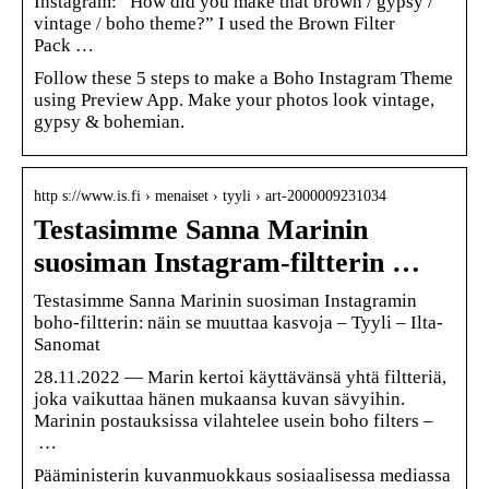
Instagram: “How did you make that brown / gypsy /
vintage / boho theme?” I used the Brown Filter
Pack …
Follow these 5 steps to make a Boho Instagram Theme
using Preview App. Make your photos look vintage,
gypsy & bohemian.
http s://www.is.fi › menaiset › tyyli › art-2000009231034
Testasimme Sanna Marinin
suosiman Instagram-filtterin …
Testasimme Sanna Marinin suosiman Instagramin
boho-filtterin: näin se muuttaa kasvoja – Tyyli – Ilta-
Sanomat
28.11.2022 — Marin kertoi käyttävänsä yhtä filtteriä,
joka vaikuttaa hänen mukaansa kuvan sävyihin.
Marinin postauksissa vilahtelee usein boho filters –
…
Pääministerin kuvanmuokkaus sosiaalisessa mediassa