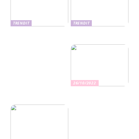
TRENDIT
TRENDIT
Nikotiinituotteiden uusi
Salaisuudet sujuvaan
aika ja niiden vaikutus
muuttoon
terveyteen
26/10/2022
Kuinka valita oikea
vakuutus