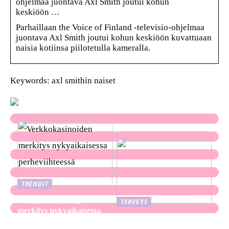
ohjelmaa juontava Axl Smith joutui kohun
keskiöön …
Parhaillaan the Voice of Finland -televisio-ohjelmaa
juontava Axl Smith joutui kohun keskiöön kuvattuaan
naisia kotiinsa piilotetulla kameralla.
Keywords: axl smithin naiset
TRENDIT
Verkkokasinoiden
TERVEYS
merkitys nykyaikaisessa
Ekseema: oireet, syyt ja
perheviihteessä
hoitomenetelmät