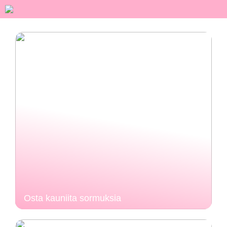
Osta kauniita sormuksia