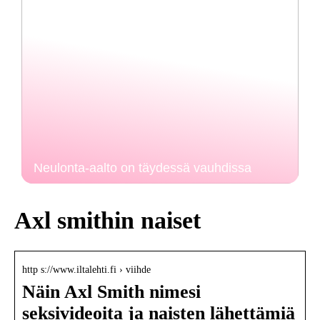
Neulonta-aalto on täydessä vauhdissa
Axl smithin naiset
http s://www.iltalehti.fi › viihde
Näin Axl Smith nimesi
seksivideoita ja naisten lähettämiä