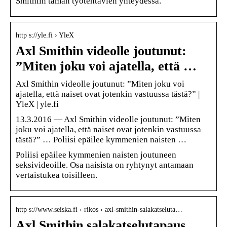
Smithiin tämän työtehtävien yhteydessä.
http s://yle.fi › YleX
Axl Smithin videolle joutunut:
”Miten joku voi ajatella, että …
Axl Smithin videolle joutunut: ”Miten joku voi
ajatella, että naiset ovat jotenkin vastuussa tästä?” |
YleX | yle.fi
13.3.2016 — Axl Smithin videolle joutunut: ”Miten
joku voi ajatella, että naiset ovat jotenkin vastuussa
tästä?” … Poliisi epäilee kymmenien naisten …
Poliisi epäilee kymmenien naisten joutuneen
seksivideoille. Osa naisista on ryhtynyt antamaan
vertaistukea toisilleen.
http s://www.seiska.fi › rikos › axl-smithin-salakatseluta…
Axl Smithin salakatselutapaus