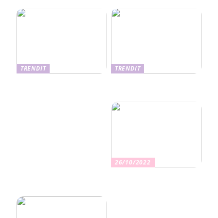
TRENDIT
TRENDIT
Nikotiinituotteiden uusi
Salaisuudet sujuvaan
aika ja niiden vaikutus
muuttoon
terveyteen
26/10/2022
Kuinka valita oikea
vakuutus