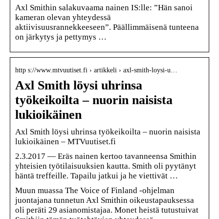
Axl Smithin salakuvaama nainen IS:lle: ”Hän sanoi
kameran olevan yhteydessä
aktiivisuusrannekkeeseen”. Päällimmäisenä tunteena
on järkytys ja pettymys …
http s://www.mtvuutiset.fi › artikkeli › axl-smith-loysi-u…
Axl Smith löysi uhrinsa
työkeikoilta – nuorin naisista
lukioikäinen
Axl Smith löysi uhrinsa työkeikoilta – nuorin naisista
lukioikäinen – MTVuutiset.fi
2.3.2017 — Eräs nainen kertoo tavanneensa Smithin
yhteisien työtilaisuuksien kautta. Smith oli pyytänyt
häntä treffeille. Tapailu jatkui ja he viettivät …
Muun muassa The Voice of Finland -ohjelman
juontajana tunnetun Axl Smithin oikeustapauksessa
oli peräti 29 asianomistajaa. Monet heistä tutustuivat