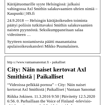
Käräjätuomarille syyte Helsingissä: julkaisi
vahingossa Axl Smithin salakuvaamien uhrien nimiä –
Kaupunki | HS.fi
24.9.2018 — Helsingin käräjäoikeuden toiminta
päätyi poliisin tutkittavaksi Smithin salakuvaamien
naisten pyynnöstä. Seksikumppaneitaan salaa
videoineen …
Syytteen nostamisesta päätti maanantaina
apulaisoikeuskansleri Mikko Puumalainen.
http s://www.vantaansanomat.fi › paikalliset
City: Näin naiset kertovat Axl
Smithistä | Paikalliset
“Videoissa pelkkää pornoa” – City: Näin naiset
kertovat Axl Smithistä | Paikalliset | Vantaan Sanomat
Riikka Jokinen. 11.3.2016 9:50 | Päivitetty 12.5.2020
6:56. 0. Parhaillaan the Voice of Finland -televisio-