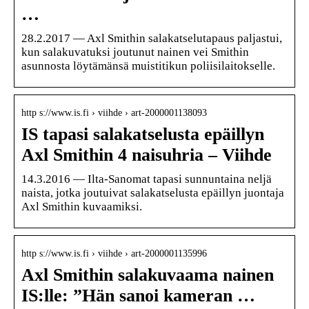
…
28.2.2017 — Axl Smithin salakatselutapaus paljastui,
kun salakuvatuksi joutunut nainen vei Smithin
asunnosta löytämänsä muistitikun poliisilaitokselle.
http s://www.is.fi › viihde › art-2000001138093
IS tapasi salakatselusta epäillyn
Axl Smithin 4 naisuhria – Viihde
14.3.2016 — Ilta-Sanomat tapasi sunnuntaina neljä
naista, jotka joutuivat salakatselusta epäillyn juontaja
Axl Smithin kuvaamiksi.
http s://www.is.fi › viihde › art-2000001135996
Axl Smithin salakuvaama nainen
IS:lle: ”Hän sanoi kameran …