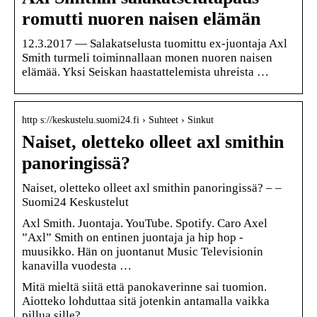
romutti nuoren naisen elämän
12.3.2017 — Salakatselusta tuomittu ex-juontaja Axl
Smith turmeli toiminnallaan monen nuoren naisen
elämää. Yksi Seiskan haastattelemista uhreista …
http s://keskustelu.suomi24.fi › Suhteet › Sinkut
Naiset, oletteko olleet axl smithin
panoringissä?
Naiset, oletteko olleet axl smithin panoringissä? – –
Suomi24 Keskustelut
Axl Smith. Juontaja. YouTube. Spotify. Caro Axel
”Axl” Smith on entinen juontaja ja hip hop -
muusikko. Hän on juontanut Music Televisionin
kanavilla vuodesta …
Mitä mieltä siitä että panokaverinne sai tuomion.
Aiotteko lohduttaa sitä jotenkin antamalla vaikka
pillua sille?