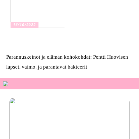
16/10/2022
Osta kauniita sormuksia
Parannuskeinot ja elämän kohokohdat: Pentti Huovisen
lapset, vaimo, ja parantavat bakteerit