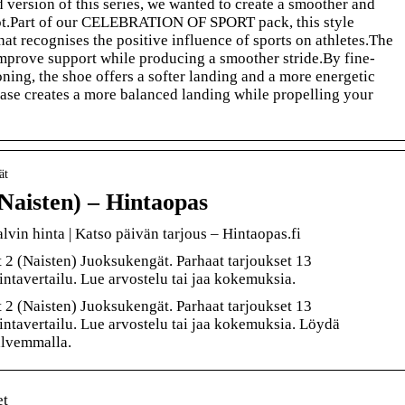
d version of this series, we wanted to create a smoother and
ot.Part of our CELEBRATION OF SPORT pack, this style
hat recognises the positive influence of sports on athletes.The
 improve support while producing a smoother stride.By fine-
ng, the shoe offers a softer landing and a more energetic
ase creates a more balanced landing while propelling your
ät
(Naisten) – Hintaopas
lvin hinta | Katso päivän tarjous – Hintaopas.fi
t 2 (Naisten) Juoksukengät. Parhaat tarjoukset 13
ntavertailu. Lue arvostelu tai jaa kokemuksia.
t 2 (Naisten) Juoksukengät. Parhaat tarjoukset 13
ntavertailu. Lue arvostelu tai jaa kokemuksia. Löydä
alvemmalla.
et