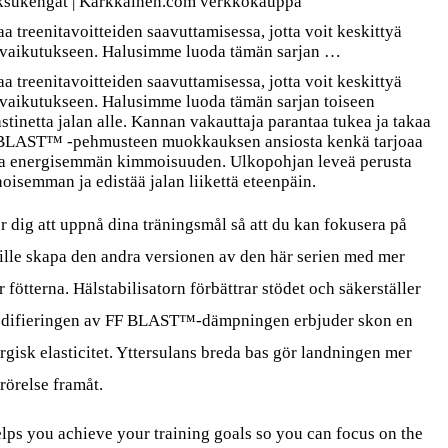
oksukengät | Karkkainen.com verkkokauppa
reenitavoitteiden saavuttamisessa, jotta voit keskittyä
 vaikutukseen. Halusimme luoda tämän sarjan …
reenitavoitteiden saavuttamisessa, jotta voit keskittyä
 vaikutukseen. Halusimme luoda tämän sarjan toiseen
astinetta jalan alle. Kannan vakauttaja parantaa tukea ja takaa
 BLAST™ -pehmusteen muokkauksen ansiosta kenkä tarjoaa
 energisemmän kimmoisuuden. Ulkopohjan leveä perusta
oisemman ja edistää jalan liikettä eteenpäin.
g att uppnå dina träningsmål så att du kan fokusera på
ville skapa den andra versionen av den här serien med mer
fötterna. Hälstabilisatorn förbättrar stödet och säkerställer
modifieringen av FF BLAST™-dämpningen erbjuder skon en
gisk elasticitet. Yttersulans breda bas gör landningen mer
rörelse framåt.
 you achieve your training goals so you can focus on the