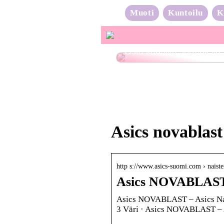
Muoti
Kuntoilu
K
Osta kauniita sormuksia
Asics novablast
http s://www.asics-suomi.com › nai
Asics NOVABLAST 
Asics NOVABLAST – Asics Nai
3 Väri · Asics NOVABLAST – 