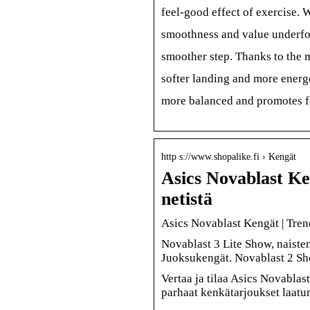
feel-good effect of exercise. 
smoothness and value underfoo
smoother step. Thanks to the 
softer landing and more energe
more balanced and promotes f
http s://www.shopalike.fi › Kengät
Asics Novablast Ken
netistä
Asics Novablast Kengät | Trendi
Novablast 3 Lite Show, naiste
Juoksukengät. Novablast 2 S
Vertaa ja tilaa Asics Novablas
parhaat kenkätarjoukset laatu