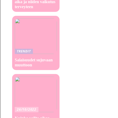
aika ja niiden vaikutus
terveyteen
TRENDIT
Salaisuudet sujuvaan
muuttoon
26/10/2022