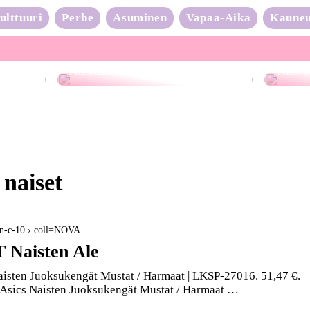
ulttuuri
Perhe
Asuminen
Vapaa-Aika
Kaune
Neulo
Raskaana?
vauhd
 naiset
sten-c-10 › coll=NOVA…
Naisten Ale
sten Juoksukengät Mustat / Harmaat | LKSP-27016. 51,47 €.
Asics Naisten Juoksukengät Mustat / Harmaat …