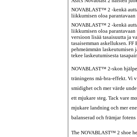
Asics Novablast 2 naisten ju
NOVABLAST™ 2 -kenkä auttaa t
liikkumisen oloa parantavaan
NOVABLAST™ 2 -kenkä auttaa t
liikkumisen oloa parantavaan
versioon lisää tasaisuutta ja v
tasaisemman askelluksen. FF
pehmeämmän laskeutumisen ja
tekee laskeutumisesta tasapain
NOVABLAST™ 2-skon hjälper di
träningens må-bra-effekt. Vi 
smidighet och mer värde under 
ett mjukare steg. Tack vare 
mjukare landning och mer ener
balanserad och främjar fotens 
The NOVABLAST™ 2 shoe helps