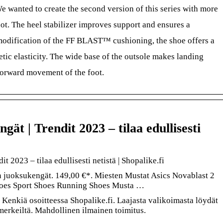
We wanted to create the second version of this series with more
t. The heel stabilizer improves support and ensures a
modification of the FF BLAST™ cushioning, the shoe offers a
tic elasticity. The wide base of the outsole makes landing
orward movement of the foot.
gät | Trendit 2023 – tilaa edullisesti
t 2023 – tilaa edullisesti netistä | Shopalike.fi
n juoksukengät. 149,00 €*. Miesten Mustat Asics Novablast 2
hoes Sport Shoes Running Shoes Musta …
t Kenkiä osoitteessa Shopalike.fi. Laajasta valikoimasta löydät
merkeiltä. Mahdollinen ilmainen toimitus.