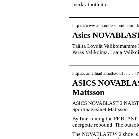
merkkituotteita.
http s://www.asicsoutletsuomi.com › 
Asics NOVABLAST 
Täältä Löydät Valikoimamme 
Paras Valikoima. Laaja Valiko
http s://urheiluaittamattsson.fi › … ›
ASICS NOVABLA
Mattsson
ASICS NOVABLAST 2 NAISTEN
Sportmagasinet Mattsson
By fine-tuning the FF BLAST™ 
energetic rebound. The outsol
The NOVABLAST™ 2 shoe is a 