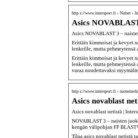
http s://www.intersport.fi › Naiset › 
Asics NOVABLAST 3
Asics NOVABLAST 3 – naisten 
Erittäin kimmoisat ja kevyet 
lenkeille, mutta pehmeytensä 
Erittäin kimmoisat ja kevyet 
lenkeille, mutta pehmeytensä 
varaa noudettavaksi myymäläs
http s://www.intersport.fi › tuotemerki
Asics novablast net
Asics novablast netistä | Inter
NOVABLAST 3 – naisten juok
kengän välipohjan FF BLAST
Tilaa asics novablast netistä