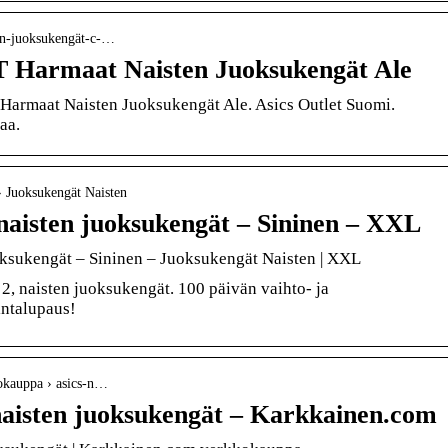
ten-juoksukengät-c-…
Harmaat Naisten Juoksukengät Ale
maat Naisten Juoksukengät Ale. Asics Outlet Suomi.
aa.
 › Juoksukengät Naisten
 naisten juoksukengät – Sininen – XXL
oksukengät – Sininen – Juoksukengät Naisten | XXL
 2, naisten juoksukengät. 100 päivän vaihto- ja
intalupaus!
okauppa › asics-n…
naisten juoksukengät – Karkkainen.com