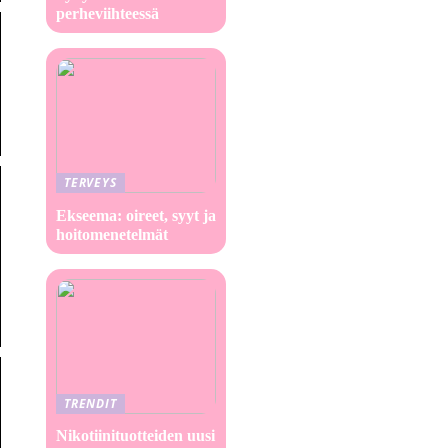
perheviihteessä
TERVEYS
Ekseema: oireet, syyt ja
hoitomenetelmät
TRENDIT
Nikotiinituotteiden uusi