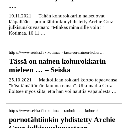
…
10.11.2021 — Tähän kohurokkariin naiset ovat
lääpällään – pornotähtiinkin yhdistetty Archie Cruz
julkisuuskuvastaan: “Minkäs minä sille voin?”
Kotimaa. 10.11 …
http s://www.seiska.fi › kotimaa › tassa-on-nainen-kohur…
Tässä on nainen kohurokkarin
mieleen … – Seiska
25.10.2021 — Matkoillaan rokkari kertoo tapaavansa
”käsittämättömän kuumia naisia”. Ulkomailla Cruz
iloitsee myös siitä, että hän voi nauttia vapaudesta …
http s://www.seiska.fi › kotimaa › rauhoittunut-kohurok…
pornotähtiinkin yhdistetty Archie