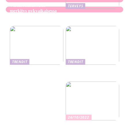
Verkkokasinoiden
TERVEYS
merkitys nykyaikaisessa
Ekseema: oireet, syyt ja
perheviihteessä
hoitomenetelmät
TRENDIT
TRENDIT
Nikotiinituotteiden uusi
Salaisuudet sujuvaan
aika ja niiden vaikutus
muuttoon
terveyteen
26/10/2022
Kuinka valita oikea