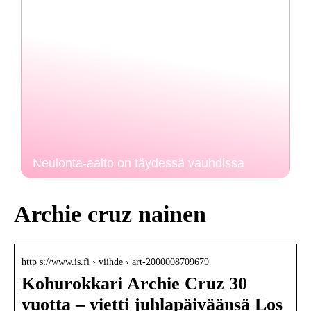
Neulonta-aalto on täydessä vauhdissa
Archie cruz nainen
http s://www.is.fi › viihde › art-2000008709679
Kohurokkari Archie Cruz 30
vuotta – vietti juhlapäiväänsä Los