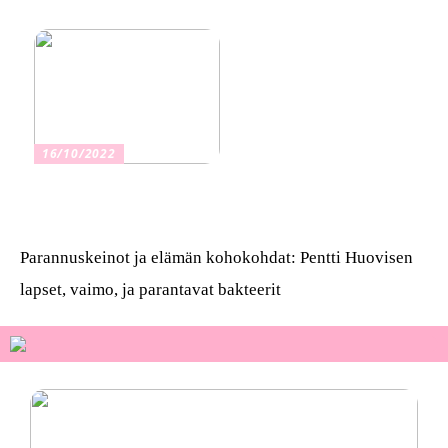
vakuutus
16/10/2022
Osta kauniita sormuksia
Parannuskeinot ja elämän kohokohdat: Pentti Huovisen
lapset, vaimo, ja parantavat bakteerit