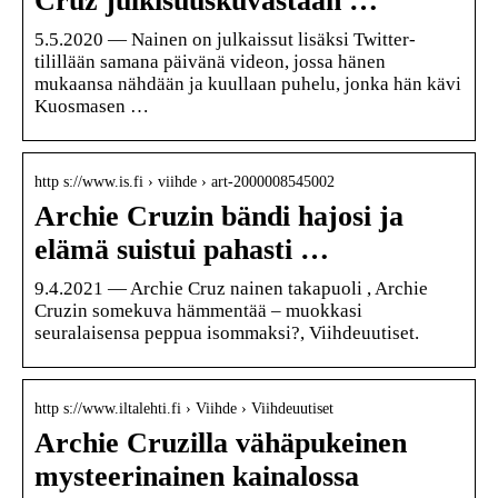
Cruz julkisuuskuvastaan …
5.5.2020 — Nainen on julkaissut lisäksi Twitter-
tilillään samana päivänä videon, jossa hänen
mukaansa nähdään ja kuullaan puhelu, jonka hän kävi
Kuosmasen …
http s://www.is.fi › viihde › art-2000008545002
Archie Cruzin bändi hajosi ja
elämä suistui pahasti …
9.4.2021 — Archie Cruz nainen takapuoli , Archie
Cruzin somekuva hämmentää – muokkasi
seuralaisensa peppua isommaksi?, Viihdeuutiset.
http s://www.iltalehti.fi › Viihde › Viihdeuutiset
Archie Cruzilla vähäpukeinen
mysteerinainen kainalossa