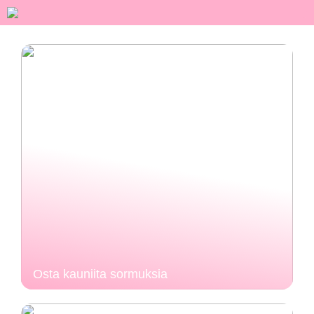
Osta kauniita sormuksia