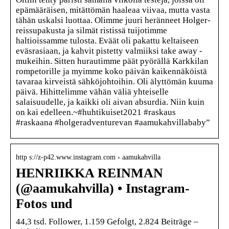
epämääräisen, mitättömän haaleaa viivaa, mutta vasta
tähän uskalsi luottaa. Olimme juuri heränneet Holger-
reissupakusta ja silmät ristissä tuijotimme
haltioissamme tulosta. Eväät oli pakattu keltaiseen
eväsrasiaan, ja kahvit pistetty valmiiksi take away -
mukeihin. Sitten hurautimme päät pyörällä Karkkilan
rompetorille ja myimme koko päivän kaikennäköistä
tavaraa kirveistä sähköjohtoihin. Oli älyttömän kuuma
päivä. Hihittelimme vähän väliä yhteiselle
salaisuudelle, ja kaikki oli aivan absurdia. Niin kuin
on kai edelleen.~#huhtikuiset2021 #raskaus
#raskaana #holgeradventurevan #aamukahvillababy”
http s://z-p42.www.instagram.com › aamukahvilla
HENRIIKKA REINMAN
(@aamukahvilla) • Instagram-
Fotos und
44,3 tsd. Follower, 1.159 Gefolgt, 2.824 Beiträge –