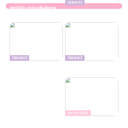
Verkkokasinoiden
TERVEYS
merkitys nykyaikaisessa
Ekseema: oireet, syyt ja
perheviihteessä
hoitomenetelmät
TRENDIT
TRENDIT
Nikotiinituotteiden uusi
Salaisuudet sujuvaan
aika ja niiden vaikutus
muuttoon
terveyteen
26/10/2022
Kuinka valita oikea
vakuutus