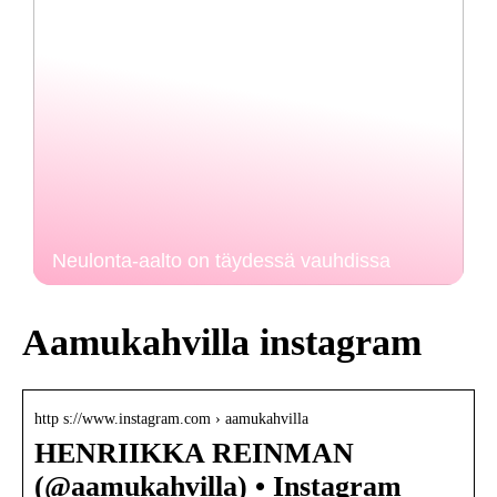
Neulonta-aalto on täydessä vauhdissa
Aamukahvilla instagram
http s://www.instagram.com › aamukahvilla
HENRIIKKA REINMAN
(@aamukahvilla) • Instagram