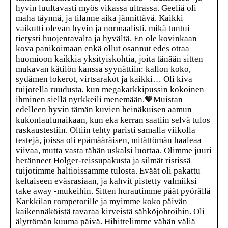
hyvin luultavasti myös vikassa ultrassa. Geeliä oli
maha täynnä, ja tilanne aika jännittävä. Kaikki
vaikutti olevan hyvin ja normaalisti, mikä tuntui
tietysti huojentavalta ja hyvältä. En ole kovinkaan
kova panikoimaan enkä ollut osannut edes ottaa
huomioon kaikkia yksityiskohtia, joita tänään sitten
mukavan kätilön kanssa syynättiin: kallon koko,
sydämen lokerot, virtsarakot ja kaikki… Oli kiva
tuijotella ruudusta, kun megakarkkipussin kokoinen
ihminen siellä nyrkkeili menemään.🧡Muistan
edelleen hyvin tämän kuvien heinäkuisen aamun
kukonlaulunaikaan, kun eka kerran saatiin selvä tulos
raskaustestiin. Oltiin tehty paristi samalla viikolla
testejä, joissa oli epämääräisen, mitättömän haaleaa
viivaa, mutta vasta tähän uskalsi luottaa. Olimme juuri
heränneet Holger-reissupakusta ja silmät ristissä
tuijotimme haltioissamme tulosta. Eväät oli pakattu
keltaiseen eväsrasiaan, ja kahvit pistetty valmiiksi
take away -mukeihin. Sitten hurautimme päät pyörällä
Karkkilan rompetorille ja myimme koko päivän
kaikennäköistä tavaraa kirveistä sähköjohtoihin. Oli
älyttömän kuuma päivä. Hihittelimme vähän väliä