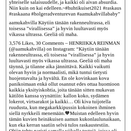
yhteiselle salaisuudelle, ja kaikki oli aivan absurdia.
Niin kuin on kai edelleen.~#huhtikuiset2021 #raskaus
#raskaana #holgeradventurevan #aamukahvillababy”
aamukahvilla Käytiin tänään rakenneultrassa, eli
toisessa ”virallisessa” ja hyvin luultavasti myös
vikassa ultrassa. Geeliä oli maha.
3,576 Likes, 30 Comments – HENRIIKKA REINMAN
(@aamukahvilla) on Instagram: “Käytiin tänään
rakenneultrassa, eli toisessa ”virallisessa” ja hyvin
luultavasti myös vikassa ultrassa. Geeliä oli maha
täynnä, ja tilanne aika jännittävä. Kaikki vaikutti
olevan hyvin ja normaalisti, mikä tuntui tietysti
huojentavalta ja hyvältä. En ole kovinkaan kova
panikoimaan enkä ollut osannut edes ottaa huomioon
kaikkia yksityiskohtia, joita tänään sitten mukavan
kätilön kanssa syynättiin: kallon koko, sydämen
lokerot, virtsarakot ja kaikki… Oli kiva tuijotella
ruudusta, kun megakarkkipussin kokoinen ihminen
siellä nyrkkeili menemään.🧡Muistan edelleen hyvin
tämän kuvien heinäkuisen aamun kukonlaulunaikaan,
kun eka kerran saatiin selvä tulos raskaustestiin.
Oltiin tehty paristi samalla viikolla testejä, joissa oli