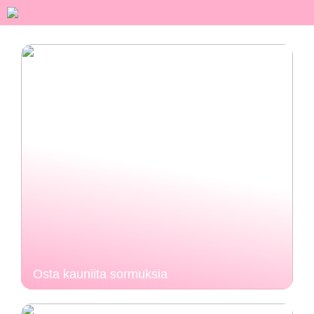
Osta kauniita sormuksia