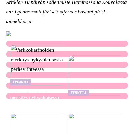
Artiklen 10 päivän sääennuste Haminassa ja Kouvolassa
har i gennemsnit fået
4.3
stjerner baseret på
39
anmeldelser
TRENDIT
Verkkokasinoiden
TERVEYS
merkitys nykyaikaisessa
Ekseema: oireet, syyt ja
perheviihteessä
hoitomenetelmät