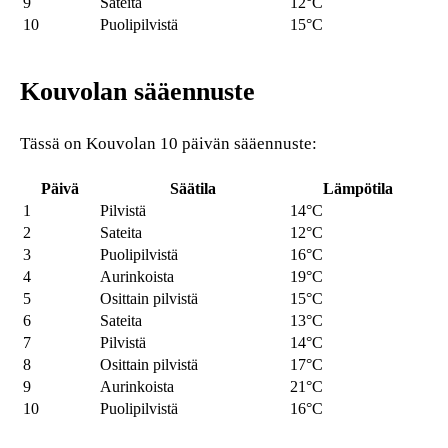
9
Sateita
12°C
10
Puolipilvistä
15°C
Kouvolan sääennuste
Tässä on Kouvolan 10 päivän sääennuste:
Päivä
Säätila
Lämpötila
1
Pilvistä
14°C
2
Sateita
12°C
3
Puolipilvistä
16°C
4
Aurinkoista
19°C
5
Osittain pilvistä
15°C
6
Sateita
13°C
7
Pilvistä
14°C
8
Osittain pilvistä
17°C
9
Aurinkoista
21°C
10
Puolipilvistä
16°C