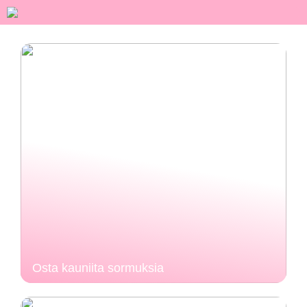
Osta kauniita sormuksia