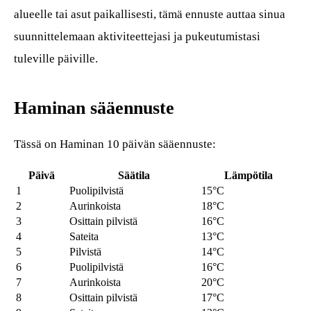
alueelle tai asut paikallisesti, tämä ennuste auttaa sinua
suunnittelemaan aktiviteettejasi ja pukeutumistasi
tuleville päiville.
Haminan sääennuste
Tässä on Haminan 10 päivän sääennuste:
Päivä
Säätila
Lämpötila
1
Puolipilvistä
15°C
2
Aurinkoista
18°C
3
Osittain pilvistä
16°C
4
Sateita
13°C
5
Pilvistä
14°C
6
Puolipilvistä
16°C
7
Aurinkoista
20°C
8
Osittain pilvistä
17°C