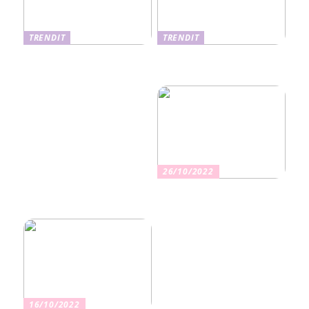
TRENDIT
TRENDIT
Nikotiinituotteiden uusi
Salaisuudet sujuvaan
aika ja niiden vaikutus
muuttoon
terveyteen
26/10/2022
Kuinka valita oikea
vakuutus
16/10/2022