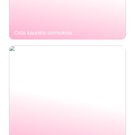
Osta kauniita sormuksia