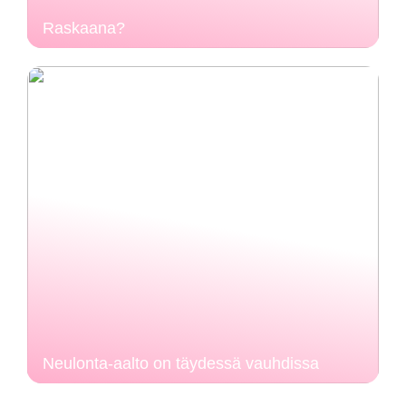
Raskaana?
Neulonta-aalto on täydessä vauhdissa