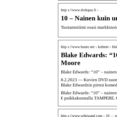
http s://www.dvdopas.fi › …
10 – Nainen kuin 
Tuotantotiimi osasi markkinoid
http s://www.huuto.net › kohteet › 
Blake Edwards: “1
Moore
Blake Edwards: “10” – nainen
8.2.2023 — Kuvien DVD suomek
Blake Edwardsin pirteä komedi
Blake Edwards: “10” – nainen
€ paikkakunnalla TAMPERE. Os
http s://www.wikiwand.com › 10_–_