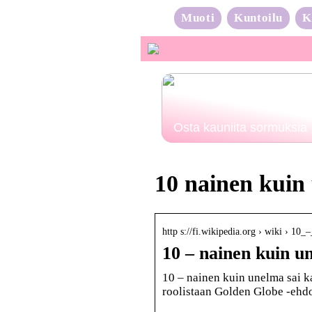
Muoti
Kuntoilu
K
Osta kauniita sormuksia
10 nainen kuin
http s://fi.wikipedia.org › wiki › 1
10 – nainen kuin u
10 – nainen kuin unelma sai k
roolistaan Golden Globe -eh