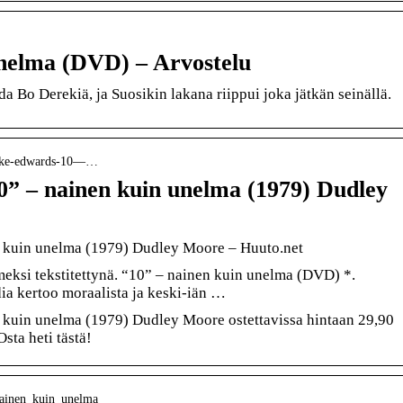
unelma (DVD) – Arvostelu
a Bo Derekiä, ja Suosikin lakana riippui joka jätkän seinällä.
blake-edwards-10—…
0” – nainen kuin unelma (1979) Dudley
 kuin unelma (1979) Dudley Moore – Huuto.net
si tekstitettynä. “10” – nainen kuin unelma (DVD) *.
a kertoo moraalista ja keski-iän …
 kuin unelma (1979) Dudley Moore ostettavissa hintaan 29,90
ta heti tästä!
nainen_kuin_unelma