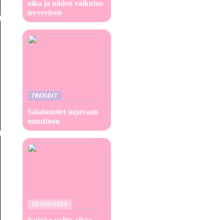
aika ja niiden vaikutus
terveyteen
TRENDIT
Salaisuudet sujuvaan
muuttoon
26/10/2022