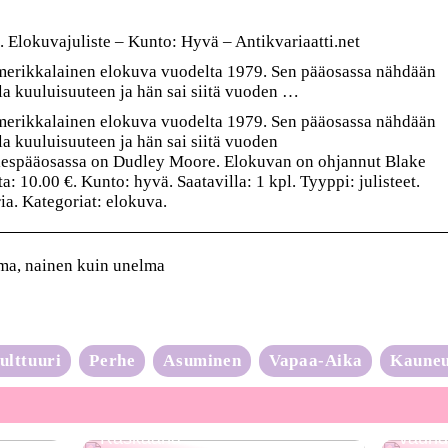
 Elokuvajuliste – Kunto: Hyvä – Antikvariaatti.net
merikkalainen elokuva vuodelta 1979. Sen pääosassa nähdään
a kuuluisuuteen ja hän sai siitä vuoden …
merikkalainen elokuva vuodelta 1979. Sen pääosassa nähdään
a kuuluisuuteen ja hän sai siitä vuoden
iespääosassa on Dudley Moore. Elokuvan on ohjannut Blake
: 10.00 €. Kunto: hyvä. Saatavilla: 1 kpl. Tyyppi: julisteet.
ia. Kategoriat: elokuva.
ma, nainen kuin unelma
ulttuuri
Perhe
Asuminen
Vapaa-Aika
Kaune
Neulo
Raskaana?
vauhd