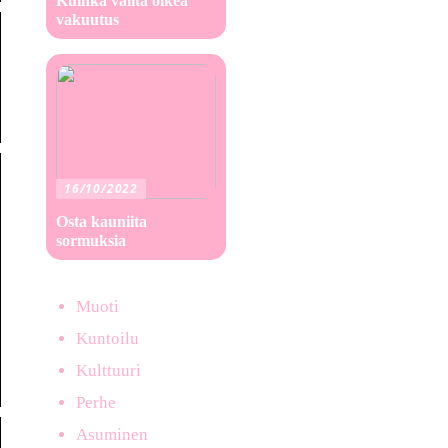
Kuinka valita oikea
vakuutus
16/10/2022
Osta kauniita
sormuksia
Muoti
Kuntoilu
Kulttuuri
Perhe
Asuminen